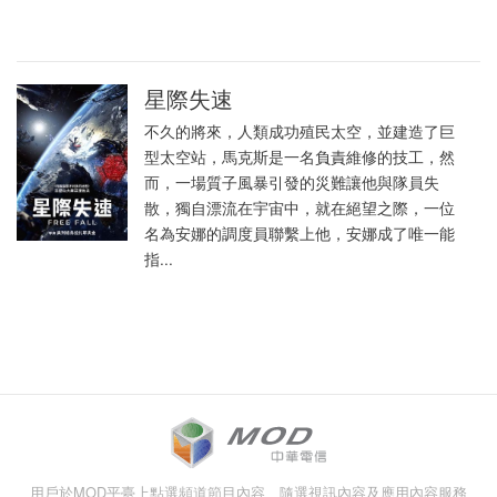
星際失速
不久的將來，人類成功殖民太空，並建造了巨
型太空站，馬克斯是一名負責維修的技工，然
而，一場質子風暴引發的災難讓他與隊員失
散，獨自漂流在宇宙中，就在絕望之際，一位
名為安娜的調度員聯繫上他，安娜成了唯一能
指...
用戶於MOD平臺上點選頻道節目內容、隨選視訊內容及應用內容服務