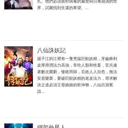
扎。他們必須面對病毒的威脅與日漸崩潰的世
界，試圖找到生還的希望。...
八仙誅妖記
揚子江的江裡有一隻兇猛巨鯢妖精，牙齒鋒利
皮厚滑潤法力高強，常吃人類和牲畜，官兵連
著數次圍剿，慘敗而歸，百姓人人自危，無法
安居樂業，要破巨鯢妖精的老皮法力，尋求解
決之道必須王母娘娘的乾坤簪，八仙呂洞賓
請...
綁架外星人