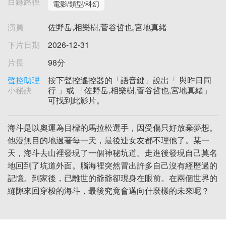
目錄路徑
電影/類型/科幻
演員
佐野岳,相樂樹,菅谷哲也,宮地真緒
下片日期
2026-12-31
片長
98分
聲控助理
按下聲控遙控器的「語音鍵」說出「 與昨日同
小秘訣
行 」或 「佐野岳,相樂樹,菅谷哲也,宮地真緒」
可找到此影片。
海斗是以奧運為目標的馬拉松選手，因受傷只好放棄夢想。
他漫無目的地過著每一天，最後連女友都不理他了。某一
天，海斗去山裡發現了一個神秘坑道。走進後發現自己莫名
地回到了坑道外面。腦海裡突然冒出許多自己沒有經歷過的
記憶。到家後，已離世的爺爺卻現身在眼前。在兩個世界的
縫隙來回穿梭的海斗，最後究竟會邁向什麼樣的未來呢？