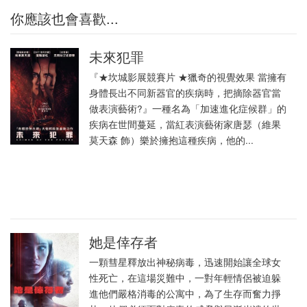
你應該也會喜歡...
未來犯罪
『★坎城影展競賽片 ★獵奇的視覺效果 當擁有
身體長出不同新器官的疾病時，把摘除器官當
做表演藝術?』一種名為「加速進化症候群」的
疾病在世間蔓延，當紅表演藝術家唐瑟（維果
莫天森 飾）樂於擁抱這種疾病，他的...
她是倖存者
一顆彗星釋放出神秘病毒，迅速開始讓全球女
性死亡，在這場災難中，一對年輕情侶被迫躲
進他們嚴格消毒的公寓中，為了生存而奮力掙