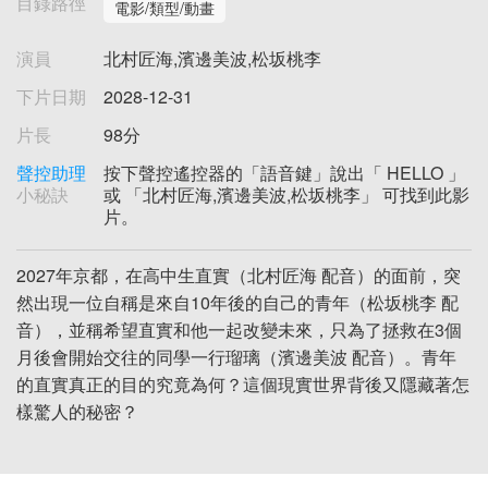
目錄路徑
電影/類型/動畫
演員
北村匠海,濱邊美波,松坂桃李
下片日期
2028-12-31
片長
98分
聲控助理
按下聲控遙控器的「語音鍵」說出「 HELLO 」
小秘訣
或 「北村匠海,濱邊美波,松坂桃李」 可找到此影
片。
2027年京都，在高中生直實（北村匠海 配音）的面前，突
然出現一位自稱是來自10年後的自己的青年（松坂桃李 配
音），並稱希望直實和他一起改變未來，只為了拯救在3個
月後會開始交往的同學一行瑠璃（濱邊美波 配音）。青年
的直實真正的目的究竟為何？這個現實世界背後又隱藏著怎
樣驚人的秘密？