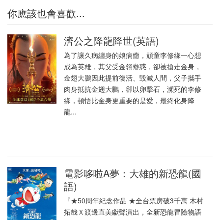
你應該也會喜歡...
濟公之降龍降世(英語)
為了讓久病纏身的娘病癒，頑童李修緣一心想
成為英雄，其父受金翎蠱惑，卻被搶走金身，
金翅大鵬因此提前復活、毀滅人間，父子攜手
肉身抵抗金翅大鵬，卻以卵擊石，瀕死的李修
緣，頓悟比金身更重要的是愛，最終化身降
龍...
電影哆啦A夢：大雄的新恐龍(國
語)
『★50周年紀念作品 ★全台票房破3千萬 木村
拓哉Ｘ渡邊直美獻聲演出，全新恐龍冒險物語