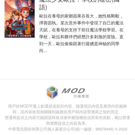
語)
歐拉在養母的家鄉蘋果谷長大，她性格剛毅，
擇善固執。某次意外事件中發現了自己的魔法
天賦，在養母的支持下前往魔法學校學習。在
學校，歐拉和夥伴們經歷許多刺激的冒險。直
到一天，歐拉偷偷跟著行蹤總是神秘的同學
尚...
用戶於MOD平臺上點選頻道節目內容、隨選視訊內容及應用內容服務
時，其內容收視相關權利義務依用戶與內容營運商之契約而定。
營運商提供之內容可能因當時各項著作權授權狀況而有所異動，概以營運
商實際提供之內容為準。
中華電信股份有限公司個人家庭分公司(統一編號：96979949) © 2023