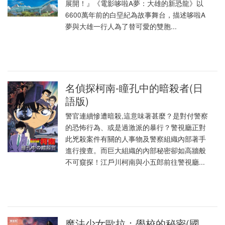
展開！』《電影哆啦A夢：大雄的新恐龍》以
6600萬年前的白堊紀為故事舞台，描述哆啦A
夢與大雄一行人為了替可愛的雙胞...
名偵探柯南-瞳孔中的暗殺者(日
語版)
警官連續慘遭暗殺,這意味著甚麼？是對付警察
的恐怖行為、或是過激派的暴行？警視廳正對
此兇殺案件有關的人事物及警察組織內部著手
進行搜查。而巨大組織的內部秘密卻如高牆般
不可窺探！江戶川柯南與小五郎前往警視廳...
魔法少女歐拉：學校的秘密(國