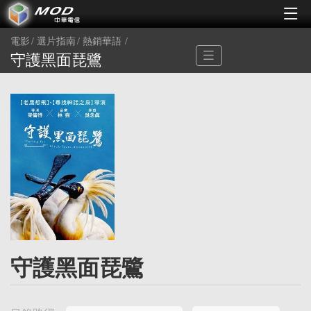
電影
選片指南
熱銷華語
守護黑面琵鷺
守護黑面琵鷺