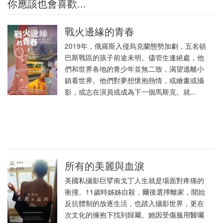
你應該也會喜歡...
戰火邊緣的青春
2019年，俄羅斯入侵烏克蘭態勢加劇，五名頓
巴斯戰區的孩子前途未明。儘管生逢絕處，他
們和世界各地的青少年並無二致，渴望逃離小
鎮看世界。他們對夢想懷抱熱情，或繪畫或攝
影，或志在演員或成為下一個馬斯克。就...
所有的美麗與血淚
美國私攝影巨擘南戈丁人生就是場面對疼痛的
衝撞。11歲時姊姊自殺，爾後選擇離家，開始
反抗體制的放逐生活，也踏入攝影世界，更在
次文化的擁抱下找到歸屬。她因受傷服用醫囑