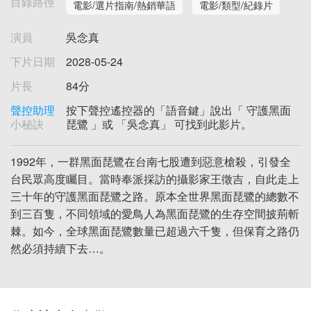
目錄路徑
電影/選片指南/熱銷華語
電影/類型/紀錄片
演員
吳念真
下片日期
2028-05-24
片長
84分
聲控助理
按下聲控遙控器的「語音鍵」說出「 守護黑面
小秘訣
琵鷺 」或 「吳念真」 可找到此影片。
1992年，一群黑面琵鷺在台南七股遭到惡意槍殺，引發全
台民眾高度矚目。當時奉派採訪的攝影家王徵吉，自此走上
三十年的守護黑面琵鷺之路。原本全世界黑面琵鷺的總數不
到三百隻，不同領域的愛鳥人為黑面琵鷺的生存空間披荊斬
棘。如今，全球黑面琵鷺數量已超過六千隻，但保育之路仍
然必須持續下去…。