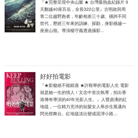
『★完整呈現中央山脈 ★ 台灣最熱血紀錄片 9
天翻越40座百岳，全長322公里』古明政與周
青二位越野跑者，年齡相差三十歲、橫跨不同
世代，歷經三年來的訓練、探勘，身影橫越一
座座山嶺。導演楊守義透過攝影...
好好拍電影
『★影癡絕不能錯過 ★許鞍華的電影人生 電影
就是她一生的情人！文念中首次執導，拍出香
港傳奇導演的40年光影人生。』人聲鼎沸的紅
地毯，一位精力充沛的短髮女人舉步生風邁向
閃光燈舞台。紅地毯淡出變成泥濘小路...