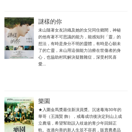
謎樣的你
未山隨著女友詩織及她的女兒同住鄉間，神秘
的他有著不可思議的能力，能感知到「靈」的
想法，有時是身分不明的靈體，有時是心願未
了的亡靈，未山用這個能力治療在世傷者的身
心，也協助村民解決疑難雜症，深受村民喜
愛...
樂園
★入圍金馬獎最佳新演員獎。沉迷毒海30年的
華哥（王識賢 飾），戒毒成功後決定到山上成
立農場，希望幫助誤入歧途的青少年回歸正
軌。改過向善的新人生並不容易，販賣農產品