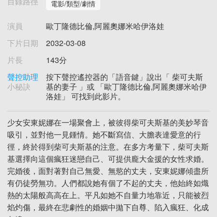
目錄路徑
電影/類型/劇情
演員
歐丁隆德比倫,阿麗奧娜米哈伊洛娃
下片日期
2032-03-08
片長
143分
聲控助理
按下聲控遙控器的「語音鍵」說出「 柴可夫斯
小秘訣
基的妻子 」或 「歐丁隆德比倫,阿麗奧娜米哈伊
洛娃」 可找到此影片。
少女安東妮娜在一場聚會上，被彼得柴可夫斯基的美妙琴音
吸引，並對他一見鍾情。她不斷寫信、大膽表達愛意的行
徑，終於得到柴可夫斯基的注意。在多方考量下，柴可夫斯
基選擇向這個瘋狂迷戀自己、可提供龐大金援的女性求婚。
完婚後，面對著對自己無愛、無慾的丈夫，安東妮娜傾盡所
有仍徒勞無功。人們都說她有個了不起的丈夫，他始終如熾
熱的太陽般高高在上。平凡如她不自量力地靠近，只能被烈
焰灼傷，最終在悲劇性的婚姻中拋下自尊、陷入瘋狂、化成