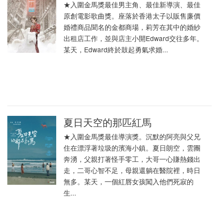
★入圍金馬獎最佳男主角、最佳新導演、最佳
原創電影歌曲獎。座落於香港太子以販售廉價
婚禮商品聞名的金都商場，莉芳在其中的婚紗
出租店工作，並與店主小開Edward交往多年。
某天，Edward終於鼓起勇氣求婚...
夏日天空的那匹紅馬
★入圍金馬獎最佳導演獎。沉默的阿亮與父兄
住在漂浮著垃圾的濱海小鎮。夏日朗空，雲團
奔湧，父親打著怪手零工，大哥一心賺熱錢出
走，二哥心智不足，母親還躺在醫院裡，時日
無多。某天，一個紅唇女孩闖入他們死寂的
生...