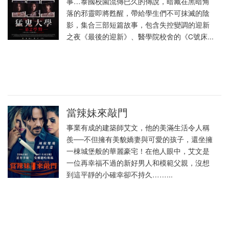
事…泰國校園流傳已久的傳說，暗藏在黑暗角
落的邪靈即將甦醒，帶給學生們不可抹滅的陰
影，集合三部短篇故事，包含失控變調的迎新
之夜《最後的迎新》、醫學院校舍的《C號床...
當辣妹來敲門
事業有成的建築師艾文，他的美滿生活令人稱
羨──不但擁有美貌嬌妻與可愛的孩子，還坐擁
一棟城堡般的華麗豪宅！在他人眼中，艾文是
一位再幸福不過的新好男人和模範父親，沒想
到這平靜的小確幸卻不持久……...