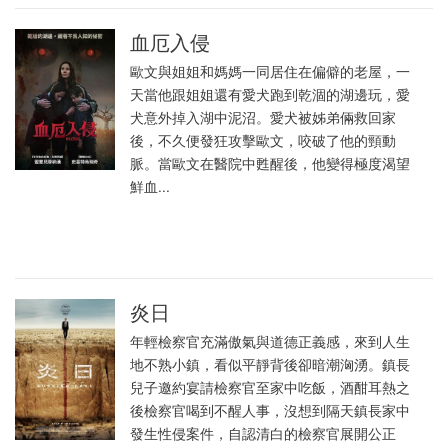
血厄入侵
歐文與姐姐和媽媽一同居住在偏僻的老屋，一
天當他跟姐姐還有愛犬跑到乾涸的湖邊玩，愛
犬意外掉入湖中泥沼。愛犬被姊弟倆救回家
後，不久便發狂攻擊歐文，咬破了他的頸動
脈。當歐文在醫院中甦醒後，他變得極度渴望
鮮血...
炎日
年輕檢察官充滿傲氣與道德正義感，來到人生
地不熟小鎮，看似平靜背後卻暗潮洶湧。鎮長
兒子邀約宴請檢察官至家中吃飯，酒酣耳熱之
後檢察官喝到不醒人事，沒想到隔天鎮長家中
發生性侵案件，自認清白的檢察官展開公正