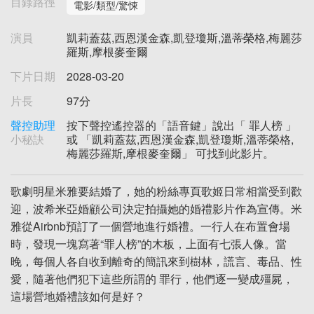
目錄路徑
電影/類型/驚悚
演員
凱莉蓋茲,西恩漢金森,凱登瓊斯,溫蒂榮格,梅麗莎
羅斯,摩根麥奎爾
下片日期
2028-03-20
片長
97分
聲控助理
按下聲控遙控器的「語音鍵」說出「 罪人榜 」
小秘訣
或 「凱莉蓋茲,西恩漢金森,凱登瓊斯,溫蒂榮格,
梅麗莎羅斯,摩根麥奎爾」 可找到此影片。
歌劇明星米雅要結婚了，她的粉絲專頁歌姬日常相當受到歡
迎，波希米亞婚顧公司決定拍攝她的婚禮影片作為宣傳。米
雅從Airbnb預訂了一個營地進行婚禮。一行人在布置會場
時，發現一塊寫著“罪人榜”的木板，上面有七張人像。當
晚，每個人各自收到離奇的簡訊來到樹林，謊言、毒品、性
愛，隨著他們犯下這些所謂的 罪行，他們逐一變成殭屍，
這場營地婚禮該如何是好？