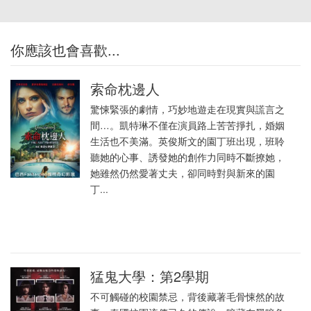
你應該也會喜歡...
索命枕邊人
驚悚緊張的劇情，巧妙地遊走在現實與謊言之
間…。凱特琳不僅在演員路上苦苦掙扎，婚姻
生活也不美滿。英俊斯文的園丁班出現，班聆
聽她的心事、誘發她的創作力同時不斷撩她，
她雖然仍然愛著丈夫，卻同時對與新來的園
丁...
猛鬼大學：第2學期
不可觸碰的校園禁忌，背後藏著毛骨悚然的故