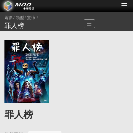
電影
類型
驚悚
罪人榜
罪人榜