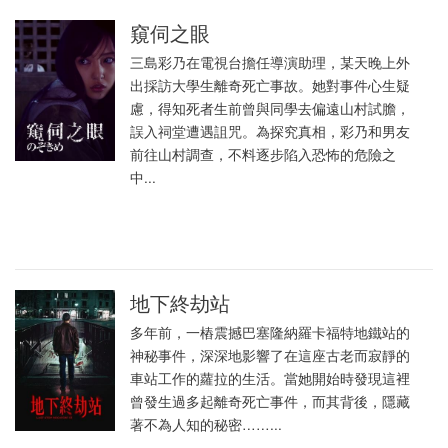
窺伺之眼
三島彩乃在電視台擔任導演助理，某天晚上外
出採訪大學生離奇死亡事故。她對事件心生疑
慮，得知死者生前曾與同學去偏遠山村試膽，
誤入祠堂遭遇詛咒。為探究真相，彩乃和男友
前往山村調查，不料逐步陷入恐怖的危險之
中...
地下終劫站
多年前，一樁震撼巴塞隆納羅卡福特地鐵站的
神秘事件，深深地影響了在這座古老而寂靜的
車站工作的蘿拉的生活。當她開始時發現這裡
曾發生過多起離奇死亡事件，而其背後，隱藏
著不為人知的秘密……...