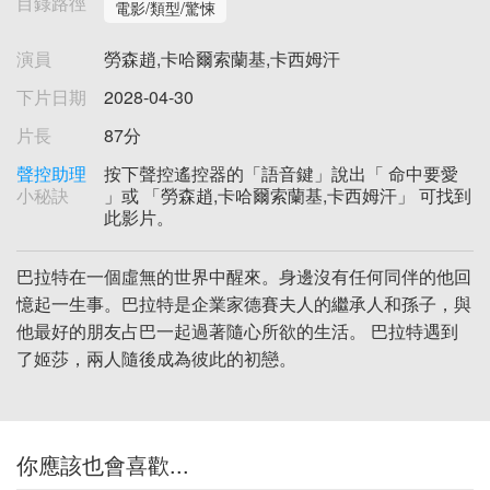
目錄路徑
電影/類型/驚悚
演員
勞森趙,卡哈爾索蘭基,卡西姆汗
下片日期
2028-04-30
片長
87分
聲控助理
按下聲控遙控器的「語音鍵」說出「 命中要愛
小秘訣
」或 「勞森趙,卡哈爾索蘭基,卡西姆汗」 可找到
此影片。
巴拉特在一個虛無的世界中醒來。身邊沒有任何同伴的他回
憶起一生事。巴拉特是企業家德賽夫人的繼承人和孫子，與
他最好的朋友占巴一起過著隨心所欲的生活。 巴拉特遇到
了姬莎，兩人隨後成為彼此的初戀。
你應該也會喜歡...