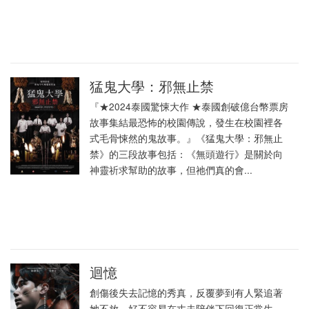
猛鬼大學：邪無止禁
『★2024泰國驚悚大作 ★泰國創破億台幣票房
故事集結最恐怖的校園傳說，發生在校園裡各
式毛骨悚然的鬼故事。』《猛鬼大學：邪無止
禁》的三段故事包括：《無頭遊行》是關於向
神靈祈求幫助的故事，但祂們真的會...
迴憶
創傷後失去記憶的秀真，反覆夢到有人緊追著
她不放，好不容易在丈夫陪伴下回復正常生