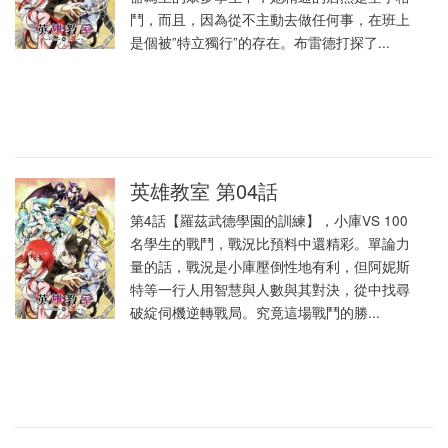
鬥，而且，因為從不主動去做任何事，在班上
是個被”特立獨行”的存在。布雷德打探了...
英雄教室 第04話
第4話【羅茲武德學園的訓練】，小庫VS 100
名學生的戰鬥，戰況比預料中還精彩。單論力
量的話，戰況是小庫壓倒性地有利，但阿妮斯
特等一行人用智慧與人數與其對決，從中找尋
破綻伺機逆轉戰局。究竟這場戰鬥的勝...