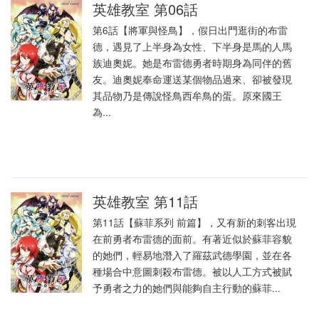
英雄教室 第06話
第6話【將軍與怪鳥】，假日出門逛街的布雷
德，遇見了上半身為女性、下半身是馬的人馬
族迪奧妮。她是布雷德勇者時期身為同伴的舊
友。迪奧妮奉命運送某個物品過來、卻被發現
其品物乃是傳說怪鳥西牟鳥的蛋。原來國王
為...
英雄教室 第11話
第11話【蘇菲系列 前篇】，又有新的刺客出現
在前勇者布雷德的面前。有著近似於蘇菲容貌
的她們，輕易地潛入了羅茲武德學園，並在各
種場合中意圖刺殺布雷德。被以人工方式被賦
予勇者之力的她們與能夠自主行動的蘇菲...