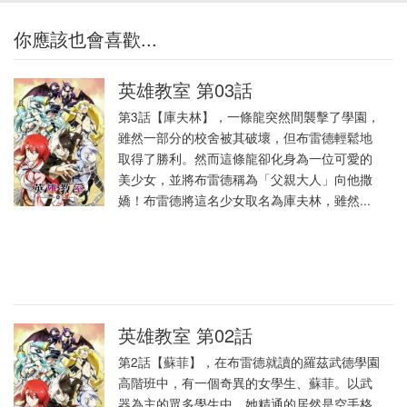
你應該也會喜歡...
英雄教室 第03話
第3話【庫夫林】，一條龍突然間襲擊了學園，
雖然一部分的校舍被其破壞，但布雷德輕鬆地
取得了勝利。然而這條龍卻化身為一位可愛的
美少女，並將布雷德稱為「父親大人」向他撒
嬌！布雷德將這名少女取名為庫夫林，雖然...
英雄教室 第02話
第2話【蘇菲】，在布雷德就讀的羅茲武德學園
高階班中，有一個奇異的女學生、蘇菲。以武
器為主的眾多學生中，她精通的居然是空手格