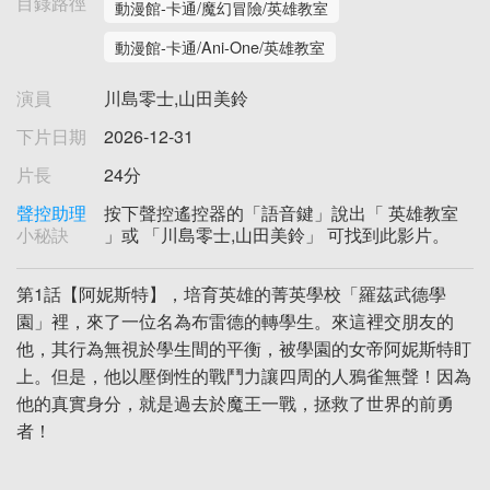
目錄路徑
動漫館-卡通/魔幻冒險/英雄教室
動漫館-卡通/Ani-One/英雄教室
演員
川島零士,山田美鈴
下片日期
2026-12-31
片長
24分
聲控助理
按下聲控遙控器的「語音鍵」說出「 英雄教室
小秘訣
」或 「川島零士,山田美鈴」 可找到此影片。
第1話【阿妮斯特】，培育英雄的菁英學校「羅茲武德學
園」裡，來了一位名為布雷德的轉學生。來這裡交朋友的
他，其行為無視於學生間的平衡，被學園的女帝阿妮斯特盯
上。但是，他以壓倒性的戰鬥力讓四周的人鴉雀無聲！因為
他的真實身分，就是過去於魔王一戰，拯救了世界的前勇
者！