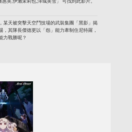
潘惠美,伊瀨茉莉也,澤城美雪」 可找到此影片。
，某天被突擊天空鬥技場的武裝集團「黑影」揭
場，其隊長傑德更以「怨」能力牽制住尼特羅，
能力戰勝呢？