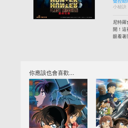
聲控助
小秘訣
尼特羅
開！這
眼看著
你應該也會喜歡...