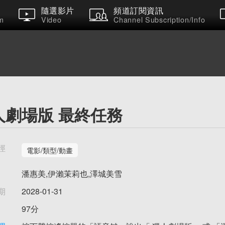
隨選影片
頻道訂閱資訊
m
Video
Channel Subscription/Info
人劇場版 最終任務
徑
電影/類型/動畫
潘惠美,伊瀨茉莉也,澤城美雪
期
2028-01-31
97分