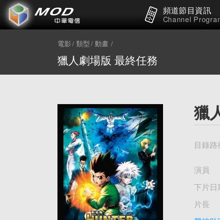
頻道節目資訊
Channel Progra
電影
類型
動畫
獵人劇場版 最終任務
獵
目錄路
演員
下片日
片長