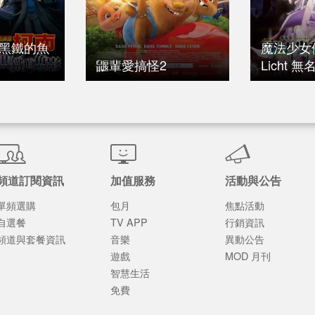
 黑鐵的魚
魔法少女
鼴輩愛搞怪2
Licht 
頻道訂閱資訊
加值服務
活動與公告
單頻選購
包月
焦點活動
自選餐
TV APP
行銷資訊
頻道與套餐資訊
音樂
異動公告
遊戲
MOD 月刊
智慧生活
免費