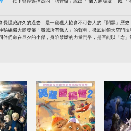
理
按下聲控遙控器的「語音鍵」說出「 獵人劇場版 」或 「
會長隱藏許久的過去，是一段獵人協會不可告人的「闇黑」歷史
神秘組織大膽發佈「殲滅所有獵人」的聲明，徹底封鎖天空鬥技
同伴們命在旦夕的小傑，身陷禁斷的力量鬥爭，是否能以「念」