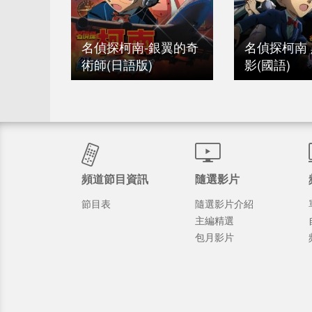
名偵探柯南-銀翼的奇
名偵探柯南
術師(日語版)
影(國語)
頻道節目資訊
隨選影片
節目表
隨選影片介紹
主編精選
包月影片