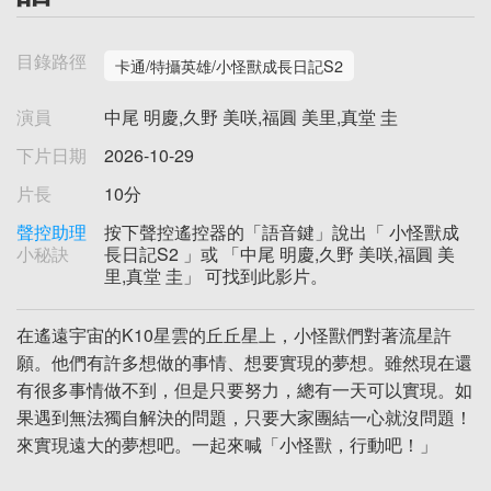
目錄路徑
卡通/特攝英雄/小怪獸成長日記S2
演員
中尾 明慶,久野 美咲,福圓 美里,真堂 圭
下片日期
2026-10-29
片長
10分
聲控助理
按下聲控遙控器的「語音鍵」說出「 小怪獸成
小秘訣
長日記S2 」或 「中尾 明慶,久野 美咲,福圓 美
里,真堂 圭」 可找到此影片。
在遙遠宇宙的K10星雲的丘丘星上，小怪獸們對著流星許
願。他們有許多想做的事情、想要實現的夢想。雖然現在還
有很多事情做不到，但是只要努力，總有一天可以實現。如
果遇到無法獨自解決的問題，只要大家團結一心就沒問題！
來實現遠大的夢想吧。一起來喊「小怪獸，行動吧！」