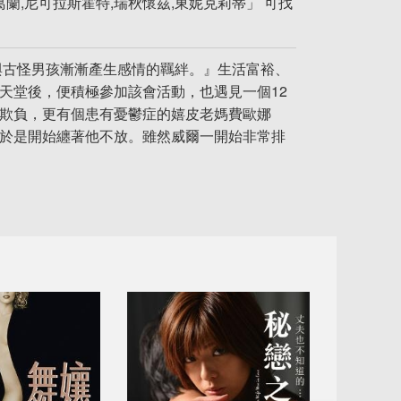
蘭,尼可拉斯霍特,瑞秋懷茲,東妮克莉蒂」 可找
與古怪男孩漸漸產生感情的羈絆。』生活富裕、
天堂後，便積極參加該會活動，也遇見一個12
學欺負，更有個患有憂鬱症的嬉皮老媽費歐娜
，於是開始纏著他不放。雖然威爾一開始非常排