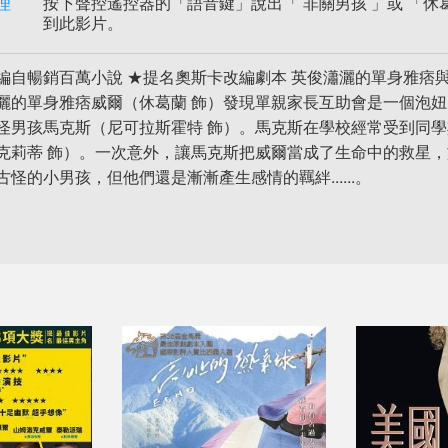
理
按下聲控遙控器的「語音鍵」說出「 非關男孩 」或 「休葛
到此影片。
編自暢銷百萬小說 ★提名奧斯卡改編劇本 英俊瀟灑的單身雅痞
灑的單身雅痞威爾（休葛蘭 飾）發現單親家長互助會是一個泡妞
怪男孩馬克斯（尼可拉斯霍特 飾）。馬克斯在學校經常受到同
克莉蒂 飾）。一次意外，讓馬克斯把威爾當成了生命中的救星
古怪的小男孩，但他們還是漸漸產生感情的羈絆......。