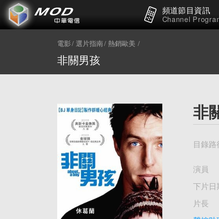
頻道節目資訊
Channel Progra
電影
選片指南
熱銷歐美
非關男孩
非
目錄路
演員
下片日
片長