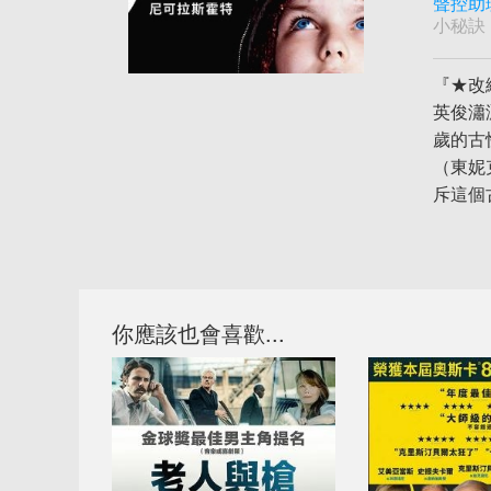
聲控助
小秘訣
『★改
英俊瀟
歲的古
（東妮
斥這個
你應該也會喜歡...