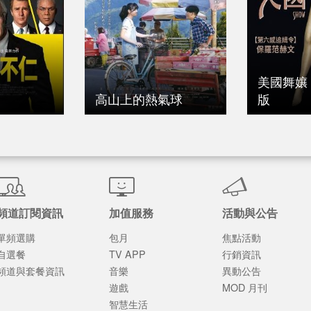
美國舞孃
高山上的熱氣球
版
頻道訂閱資訊
加值服務
活動與公告
單頻選購
包月
焦點活動
自選餐
TV APP
行銷資訊
頻道與套餐資訊
音樂
異動公告
遊戲
MOD 月刊
智慧生活