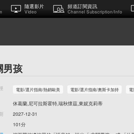
隨選影片
頻道訂閱資訊
m
Video
Channel Subscription/Info
關男孩
徑
電影/選片指南/熱銷歐美
電影/選片指南/奧斯卡加持
電
休葛蘭,尼可拉斯霍特,瑞秋懷茲,東妮克莉蒂
期
2027-12-31
101分