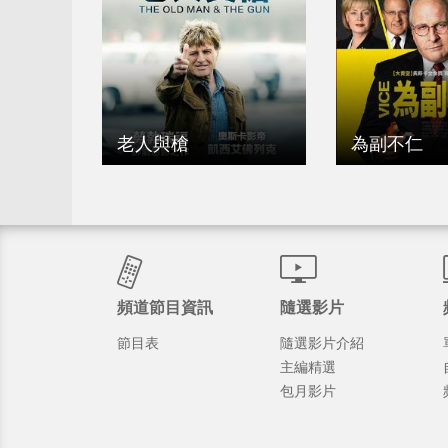
老人與槍
為副不仁
頻道節目資訊
隨選影片
節目表
隨選影片介紹
主編精選
包月影片