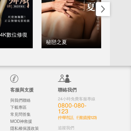
 4K數位修復
秘戀之夏
還有愛
客服與支援
聯絡我們
24小時免費客服專線
與我們聯絡
0800-080-
下載專區
123
常見問答集
(中華市話、行動直撥123)
MOD神救援
追蹤我們
隱私權保護政策