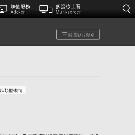
加值服務
多螢線上看
Add-on
Multi-screen
隨選影片類別
影/類型/劇情