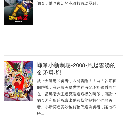
調查，驚見復活的克維拉再現災難。...
蠟筆小新劇場-2008-風起雲湧的
金矛勇者!
被上天選定的勇者，即將覺醒！！自古以來有
個傳說，在超級黑暗世界裡有金矛和銀盾的存
在，當黑暗大王達克製造危機的時候，傳說中
的金矛和銀盾就會出動尋找能拯救他們的勇
者。小新莫名其妙被寶物們選為勇者，讓他不
得...