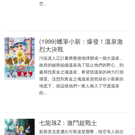
空...
(1999)蠟筆小新：爆發！溫泉激
烈大決戰
污垢達人正計畫將整個地球變成一個大溫泉，
政府的秘密組織溫泉為了阻止他們的野心，到
處尋找黃金之魂溫泉，希望借溫泉的神力打倒
壞蛋。沒想到黃金之魂溫泉居然就在小新家的
地底下，就這樣他們一家人捲入了守護溫泉
的...
七龍珠Z：激鬥超戰士
新那美克星遭比可斯達星襲擊，悟空等人前往