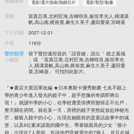
目錄路徑
電影/選片指南/熱銷日片
電影/類型/動畫
演員
當真亞美,北村匠海,吉柳咲良,板垣李光人,橫溝菜
帆,高山南,梶裕貴,麻生久美子,蘆田愛菜,宮崎葵
下片日期
2027-12-31
片長
116分
聲控助理
按下聲控遙控器的「語音鍵」說出「 鏡之孤城
小秘訣
」或 「當真亞美,北村匠海,吉柳咲良,板垣李光
人,橫溝菜帆,高山南,梶裕貴,麻生久美子,蘆田愛
菜,宮崎葵」 可找到此影片。
『★書店大賞冠軍改編 ★日本奧斯卡優秀動畫 七名不願上
學的青少年進入發光的鏡子中，超乎想像的奇蹟即將出
現！』就讀中學的小心，在學校遭受排擠而變得足不出戶，
整天關在房間。就在某一天，房裡的鏡子突然綻放起神秘光
芒，被吸入鏡中的小心，出現在她眼前的是童話故事中的城
堡，以及6位素未謀面的國中生。帶著狼面具的少女「狼小
姐」出現在7人面前，告訴他們是被選中的7個人，並且在城