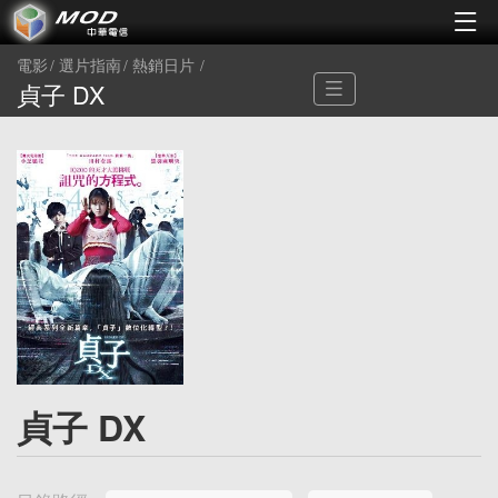
電影
選片指南
熱銷日片
貞子 DX
貞子 DX