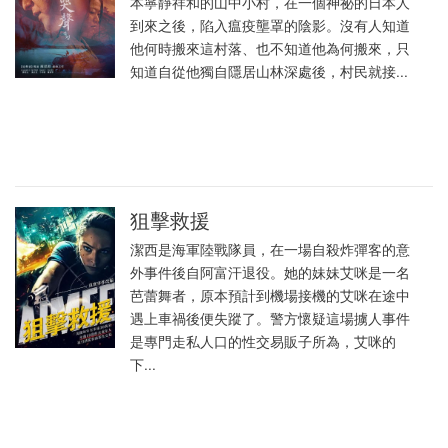
本寧靜祥和的山中小村，在一個神祕的日本人
到來之後，陷入瘟疫壟罩的陰影。沒有人知道
他何時搬來這村落、也不知道他為何搬來，只
知道自從他獨自隱居山林深處後，村民就接...
狙擊救援
潔西是海軍陸戰隊員，在一場自殺炸彈客的意
外事件後自阿富汗退役。她的妹妹艾咪是一名
芭蕾舞者，原本預計到機場接機的艾咪在途中
遇上車禍後便失蹤了。警方懷疑這場擄人事件
是專門走私人口的性交易販子所為，艾咪的
下...