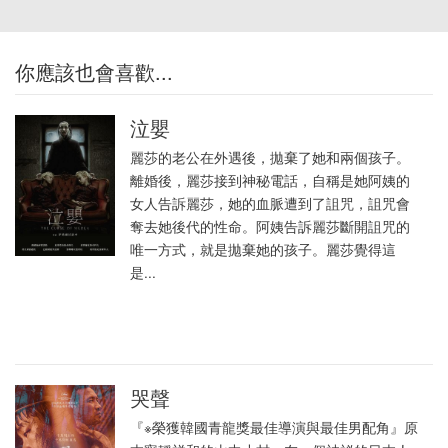
你應該也會喜歡...
泣嬰
麗莎的老公在外遇後，拋棄了她和兩個孩子。
離婚後，麗莎接到神秘電話，自稱是她阿姨的
女人告訴麗莎，她的血脈遭到了詛咒，詛咒會
奪去她後代的性命。阿姨告訴麗莎斷開詛咒的
唯一方式，就是拋棄她的孩子。麗莎覺得這
是...
哭聲
『※榮獲韓國青龍獎最佳導演與最佳男配角』原