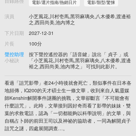
目錄路徑
電影/選片指南/熱銷日片
電影/類型/驚悚
演員
小芝風花,川村壱馬,黑羽麻璃央,八木優希,渡邊裕
之,西田尚美,池內博之
下片日期
2027-12-31
片長
100分
聲控助理
按下聲控遙控器的「語音鍵」說出「 貞子 」或
小秘訣
「小芝風花,川村壱馬,黑羽麻璃央,八木優希,渡邊
裕之,西田尚美,池內博之」 可找到此影片。
看過「詛咒影帶」者24小時後就會死亡，類似事件在日本各
地頻傳，IQ200的天才碩士生一條文華，收到來自人氣靈媒
師Kenshin解開事件謎團的挑戰，文華卻斷言「不可能會有
什麼詛咒」。此時，文華接到因好奇而看了影帶的妹妹・雙
葉的求救電話，認為「一切都能夠以科學說明」的文華，與
自稱占卜師的前田王司以及神祕的協助者，一同為解開貞子
詛咒之謎，四處展開調查…。