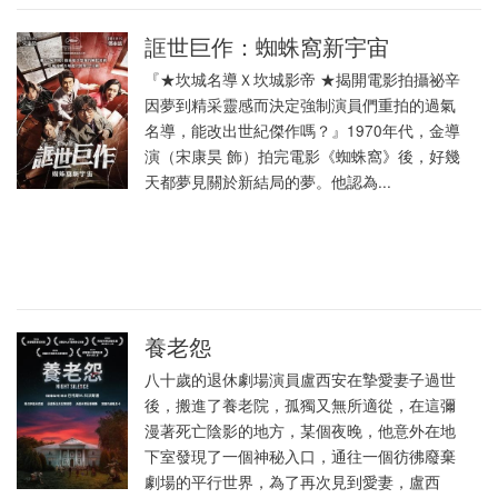
誆世巨作：蜘蛛窩新宇宙
『★坎城名導Ｘ坎城影帝 ★揭開電影拍攝祕辛
因夢到精采靈感而決定強制演員們重拍的過氣
名導，能改出世紀傑作嗎？』1970年代，金導
演（宋康昊 飾）拍完電影《蜘蛛窩》後，好幾
天都夢見關於新結局的夢。他認為...
養老怨
八十歲的退休劇場演員盧西安在摯愛妻子過世
後，搬進了養老院，孤獨又無所適從，在這彌
漫著死亡陰影的地方，某個夜晚，他意外在地
下室發現了一個神秘入口，通往一個彷彿廢棄
劇場的平行世界，為了再次見到愛妻，盧西