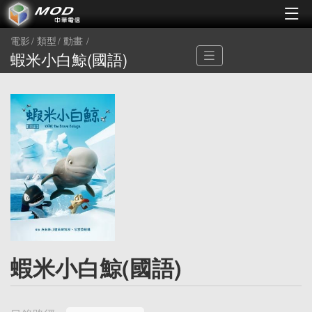
電影
類型
動畫
蝦米小白鯨(國語)
蝦米小白鯨(國語)