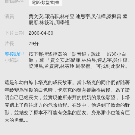
目錄路徑
電影/類型/動畫
演員
賈文安,邱涵菲,林柏昱,連思宇,吳佳樺,梁興昌,孟
慶府,林筱玲,周學禮
下片日期
2030-04-30
片長
79分
聲控助理
按下聲控遙控器的「語音鍵」說出「 蝦米小白
小秘訣
鯨 」或 「賈文安,邱涵菲,林柏昱,連思宇,吳佳樺,
梁興昌,孟慶府,林筱玲,周學禮」 可找到此影片。
這是年幼白鯨卡塔克的成長故事。當卡塔克的同伴們都隨著
年齡變為預期的白色時，卡塔克的發育卻顯得緩慢。為了證
明自己已經長大，並實現他所崇拜的奶奶的最後願望，卡塔
克踏上了前往北方的危險旅程。在途中，他遇到了致命的野
獸，並結交了原本不可能有交集的朋友。身形渺小也能有巨
大的勇氣…