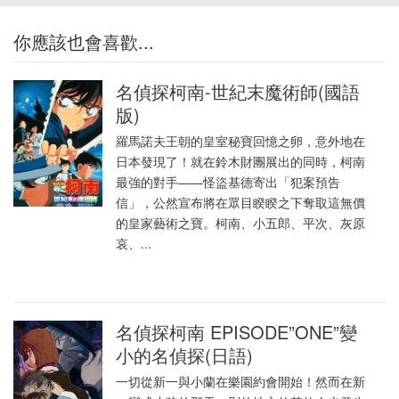
你應該也會喜歡...
名偵探柯南-世紀末魔術師(國語
版)
羅馬諾夫王朝的皇室秘寶回憶之卵，意外地在
日本發現了！就在鈴木財團展出的同時，柯南
最強的對手——怪盜基德寄出「犯案預告
信」，公然宣布將在眾目睽睽之下奪取這無價
的皇家藝術之寶。柯南、小五郎、平次、灰原
哀、...
名偵探柯南 EPISODE”ONE”變
小的名偵探(日語)
一切從新一與小蘭在樂園約會開始！然而在新