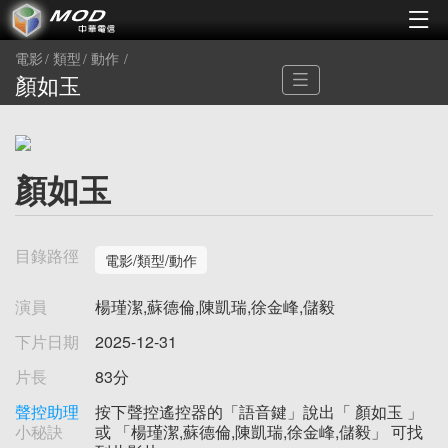
電影
類型
動作
顏如玉
顏如玉
目錄路徑
電影/類型/動作
演員
楊瑾潔,蘇德倫,陳凱瑞,徐金峰,儲毅
下片日期
2025-12-31
片長
83分
聲控助理
按下聲控遙控器的「語音鍵」說出「 顏如玉 」
小秘訣
或 「楊瑾潔,蘇德倫,陳凱瑞,徐金峰,儲毅」 可找