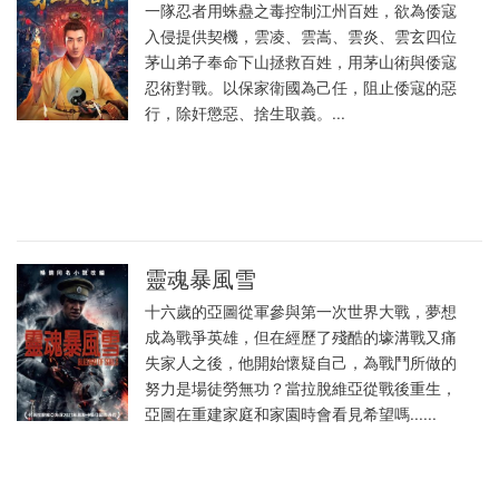
一隊忍者用蛛蠱之毒控制江州百姓，欲為倭寇
入侵提供契機，雲凌、雲嵩、雲炎、雲玄四位
茅山弟子奉命下山拯救百姓，用茅山術與倭寇
忍術對戰。以保家衛國為己任，阻止倭寇的惡
行，除奸懲惡、捨生取義。...
靈魂暴風雪
十六歲的亞圖從軍參與第一次世界大戰，夢想
成為戰爭英雄，但在經歷了殘酷的壕溝戰又痛
失家人之後，他開始懷疑自己，為戰鬥所做的
努力是場徒勞無功？當拉脫維亞從戰後重生，
亞圖在重建家庭和家園時會看見希望嗎......