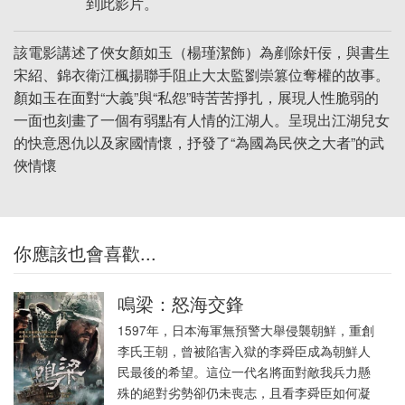
到此影片。
該電影講述了俠女顏如玉（楊瑾潔飾）為剷除奸佞，與書生
宋紹、錦衣衛江楓揚聯手阻止大太監劉崇篡位奪權的故事。
顏如玉在面對“大義”與“私怨”時苦苦掙扎，展現人性脆弱的
一面也刻畫了一個有弱點有人情的江湖人。呈現出江湖兒女
的快意恩仇以及家國情懷，抒發了“為國為民俠之大者”的武
俠情懷
你應該也會喜歡...
鳴梁：怒海交鋒
1597年，日本海軍無預警大舉侵襲朝鮮，重創
李氏王朝，曾被陷害入獄的李舜臣成為朝鮮人
民最後的希望。這位一代名將面對敵我兵力懸
殊的絕對劣勢卻仍未喪志，且看李舜臣如何凝