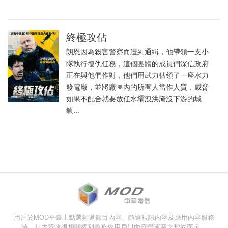
終極攻佔
朗恩因為殺害警察而遭到通緝，他帶領一支小
隊執行復仇任務，這個團體的成員們深信政府
正在與他們作對，他們用武力佔領了一座水力
發電廠，並將廠區內的所有人當作人質，威脅
如果不配合就要放任水壩洩洪淹沒下游的城
鎮...
用戶於MOD平臺上點選頻道節目內容、隨選視訊內容及應用內容服務
時，其內容收視相關權利義務依用戶與內容營運商之契約而定。