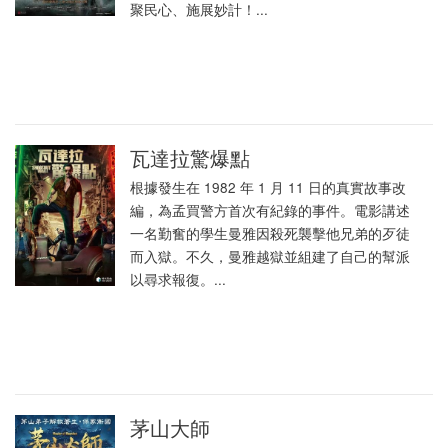
聚民心、施展妙計！...
瓦達拉驚爆點
根據發生在 1982 年 1 月 11 日的真實故事改
編，為孟買警方首次有紀錄的事件。電影講述
一名勤奮的學生曼雅因殺死襲擊他兄弟的歹徒
而入獄。不久，曼雅越獄並組建了自己的幫派
以尋求報復。...
茅山大師