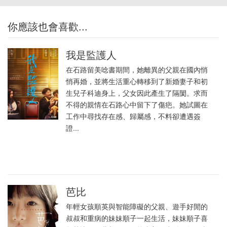
你應該也會喜歡...
我是監護人
在石路留美唸書期間，她離異的父親在國內悄
悄再婚，並將生活重心轉移到了新婚妻子和初
生兒子科迪身上，父女因此產生了隔閡。求而
不得的親情在石路心中留下了傷疤。她試圖在
工作中尋找存在感、歸屬感，不料卻遭遇簽
證...
芭比
年輕女孩順英與智能障礙的父親、遊手好閒的
叔叔和重病的妹妹順子一起生活，妹妹順子喜