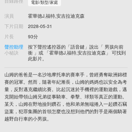
目錄路徑
電影/類型/家庭
演員
霍華德J,福特,安吉拉迪克森
下片日期
2028-05-31
片長
93分
聲控助理
按下聲控遙控器的「語音鍵」說出「 男孩向前
小秘訣
衝 」或 「霍華德J,福特,安吉拉迪克森」 可找到
此影片。
山姆的爸爸是一名沙地摩托車的賽車手，曾經勇奪歐洲錦標
賽的冠軍。然而，隨著年紀漸長，山姆的媽媽也以安全為考
量，反對邁克繼續比賽。比起沉迷於手機裡的運動遊戲，邁
克開始帶領山姆兄弟從事騎車、拳擊、球類等真正的運動。
某天，山姆在野地撿到鑽石，他和弟弟無端捲入一起鑽石竊
盜案，犯罪集團的首領怎麼也沒想到他們的對手是兩個騎著
越野自行車的小男孩。