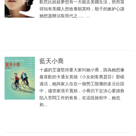
歡芭比娃娃夢想有一天能去美國生活，然而當
得知有美國人想收養順英時，順子的嫉妒心讓
她想盡辦法取而代之…。...
藍天小喬
十歲的艾蓮堅持要大家叫她小喬，因為她想像
最喜歡的卡通女英雄《小女劍客喬瑟芬》那樣
過活，她與家人住在一個勞工階層的多元社區
中，儘管家境不寬裕，小喬仍下定決心要拯救
陷入苦悶工作的爸爸，在這段旅程中，她也
和...