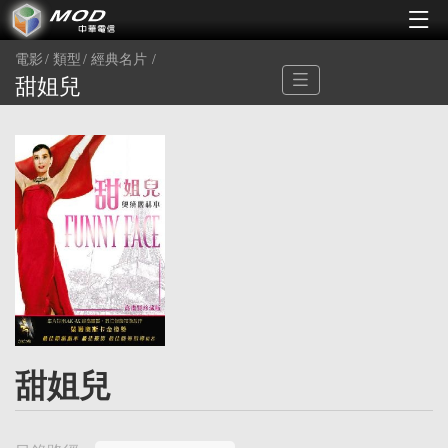
電影
類型
經典名片
甜姐兒
甜姐兒