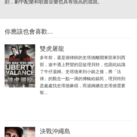
刻，劇中配樂和歌曲音樂也具有很高的成就。
你應該也會喜歡...
雙虎屠龍
多年前，還是個律師的史塔德離開東部來到西
部，途中遇上野蠻的惡徒理貝特，也因此結識
了牛仔湯姆。史塔德來到小鎮之後，將「法
律」的觀念一點一滴的傳輸給鎮民，理貝特則
是處處找史塔德麻煩，而湯姆總在史塔德需要
幫...
決戰沖繩島