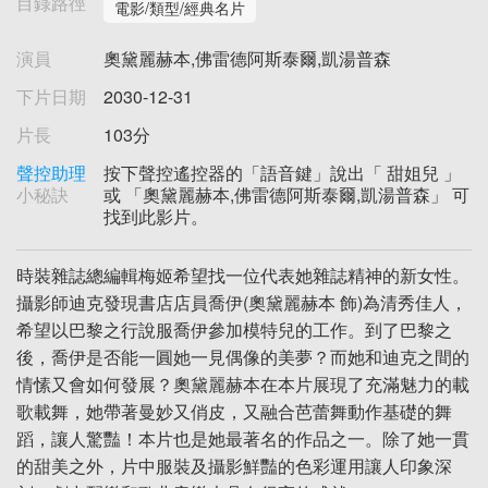
目錄路徑
電影/類型/經典名片
演員
奧黛麗赫本,佛雷德阿斯泰爾,凱湯普森
下片日期
2030-12-31
片長
103分
聲控助理
按下聲控遙控器的「語音鍵」說出「 甜姐兒 」
小秘訣
或 「奧黛麗赫本,佛雷德阿斯泰爾,凱湯普森」 可
找到此影片。
時裝雜誌總編輯梅姬希望找一位代表她雜誌精神的新女性。
攝影師迪克發現書店店員喬伊(奧黛麗赫本 飾)為清秀佳人，
希望以巴黎之行說服喬伊參加模特兒的工作。到了巴黎之
後，喬伊是否能一圓她一見偶像的美夢？而她和迪克之間的
情愫又會如何發展？奧黛麗赫本在本片展現了充滿魅力的載
歌載舞，她帶著曼妙又俏皮，又融合芭蕾舞動作基礎的舞
蹈，讓人驚豔！本片也是她最著名的作品之一。除了她一貫
的甜美之外，片中服裝及攝影鮮豔的色彩運用讓人印象深