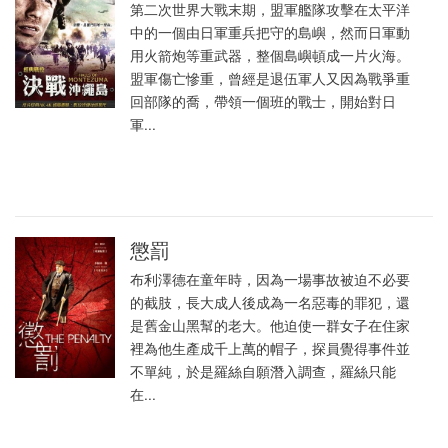
第二次世界大戰末期，盟軍艦隊攻擊在太平洋
中的一個由日軍重兵把守的島嶼，然而日軍動
用火箭炮等重武器，整個島嶼頓成一片火海。
盟軍傷亡慘重，曾經是退伍軍人又因為戰爭重
回部隊的喬，帶領一個班的戰士，開始對日
軍...
懲罰
布利澤德在童年時，因為一場事故被迫不必要
的截肢，長大成人後成為一名惡毒的罪犯，還
是舊金山黑幫的老大。他迫使一群女子在住家
裡為他生產成千上萬的帽子，探員覺得事件並
不單純，於是羅絲自願潛入調查，羅絲只能
在...