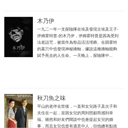
木乃伊
一九二一年一支探險隊在埃及發現古埃及王子-
伊姆霍特普-的木乃伊，伊姆霍特普是因為受到
法老詛咒，被當作為祭品活活埋葬。在因霍特
的墓穴中也發現神秘捲軸，據說這種捲軸能夠
賦予死去的人生命。一天晚上，探險隊中...
秋刀魚之味
平山的老伴去世後，一直和女兒路子及次子和
夫住在一起，並因女兒的周到照顧而感到幸
福。雖然和好友們閒談中也會提起女兒的婚
事，而且女兒也曾有過意中人，但他總有點捨