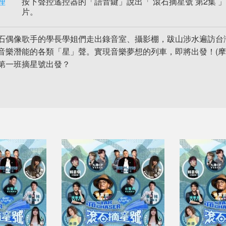
理
按下聲控遙控器的「語音鍵」說出「 滾石摘星號 第2集 」
片。
石偶像歌手的學長學姐們走出錄音室、攝影棚，跋山涉水遍訪台
音樂潛能的各類「星」聲。實現音樂夢想的列車，即將出發！(摩
第一班摘星號出發？