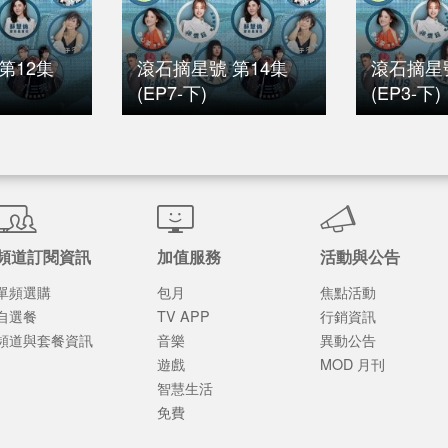
第12集
滾石摘星號 第14集
滾石摘星
(EP7-下)
(EP3-下)
頻道訂閱資訊
加值服務
活動與公告
單頻選購
包月
焦點活動
自選餐
TV APP
行銷資訊
頻道與套餐資訊
音樂
異動公告
遊戲
MOD 月刊
智慧生活
免費