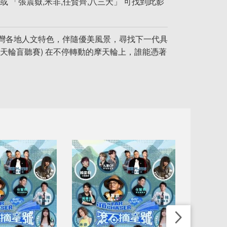
或 「張震嶽,米非,任賢齊,八三夭」 可找到此影
灣各地人文特色，伴隨優美風景，尋找下一代具
天輪盲聽賽) 在不停轉動的摩天輪上，誰能憑著