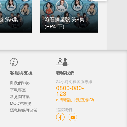
號 第6集
滾石摘星號 第8集
滾石摘
(EP4-下)
(EP7-
客服與支援
聯絡我們
24小時免費客服專線
與我們聯絡
0800-080-
下載專區
123
常見問答集
(中華市話、行動直撥123)
MOD神救援
追蹤我們
隱私權保護政策