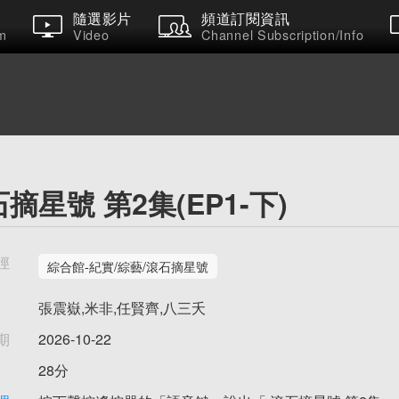
隨選影片
頻道訂閱資訊
m
Video
Channel Subscription/Info
摘星號 第2集(EP1-下)
徑
綜合館-紀實/綜藝/滾石摘星號
張震嶽,米非,任賢齊,八三夭
期
2026-10-22
28分