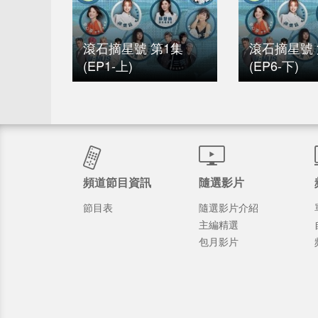
滾石摘星號 第1集
滾石摘星號 
(EP1-上)
(EP6-下)
頻道節目資訊
隨選影片
節目表
隨選影片介紹
主編精選
包月影片