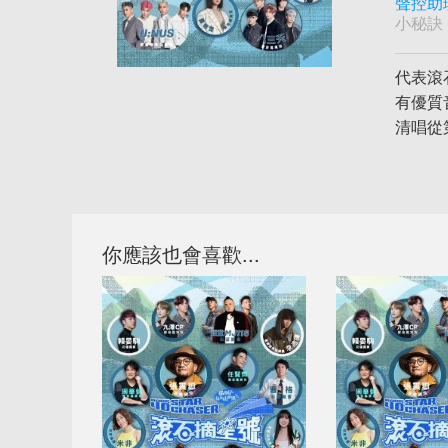
聲控助
小秘訣
代表滾
有優質
清唱從
你應該也會喜歡...