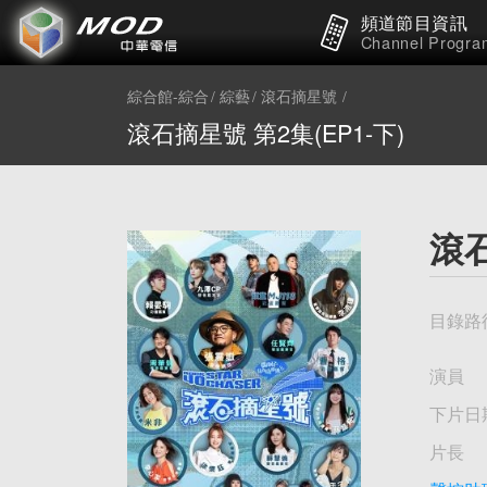
頻道節目資訊
Channel Progra
綜合館-綜合
綜藝
滾石摘星號
滾石摘星號 第2集(EP1-下)
滾石
目錄路
演員
下片日
片長