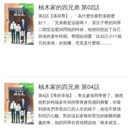
柚木家的四兄弟 第02話
第2話【湊與尊】，「為什麼你要對湊那麼
好？」「兄弟都是這樣嗎？」當次子尊的同學
二階堂這麼詢問他的時候，他便回想起了自己
與湊的童年時期。尊開始溺愛「比自己小11個
月的弟弟」的契機，究竟是什麼呢……...
柚木家的四兄弟 第04話
第4話【隼的幸福】，隼去參加同學會了。雖然
他對於時隔多年與同學再會而感到興奮，但看
到朋友們享受自己的人生的樣子，他也不禁感
到些許心酸。對於談起家務和育兒的困難與樂
趣的隼，他的同學在背地裡說他「根本就沒...