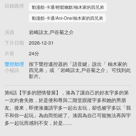
目錄路徑
動漫館-卡通/輕鬆幽默/柚木家的四兄弟
動漫館-卡通/Ani-One/柚木家的四兄弟
演員
岩崎諒太,戶谷菊之介
下片日期
2026-12-31
片長
24分
聲控助理
按下聲控遙控器的「語音鍵」說出「 柚木家的
小秘訣
四兄弟 」或 「岩崎諒太,戶谷菊之介」 可找到此
影片。
第6話【宇多的戀情發展】，湊為了讓自己的好友宇多的第
一次約會失敗，於是便和尊與二階堂跟蹤宇多和她的男朋
友。後來，即便湊邀請宇多一起出去玩，卻也被宇多以「我
不和你一起玩」為由而拒絕了。湊因為自己可能無法再與宇
多一起玩而感到不安，於是……