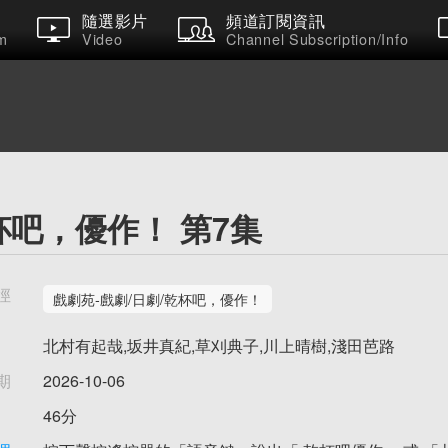
隨選影片
頻道訂閱資訊
m
Video
Channel Subscription/Info
杯吧，優作！ 第7集
徑
戲劇苑-戲劇/日劇/乾杯吧，優作！
北村有起哉,坂井真紀,草刈典子,川上晴樹,淺田芭路
期
2026-10-06
46分