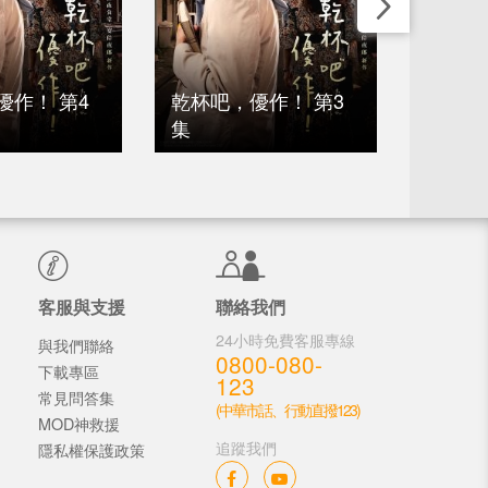
優作！ 第4
乾杯吧，優作！ 第3
乾杯吧
集
集
客服與支援
聯絡我們
24小時免費客服專線
與我們聯絡
0800-080-
下載專區
123
常見問答集
(中華市話、行動直撥123)
MOD神救援
追蹤我們
隱私權保護政策