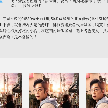
理
按下聲控遙控器的「語音鍵」說出「 乾杯吧優作 」或 「北
路」 可找到此影片。
集，每周六晚間9點30分更新1集)50多歲獨身的北見優作(北村
工下班，就會踏著夕陽的餘暉，徘徊流連於各式居酒屋，犒賞工
與隨性卻又好吃的小食，在喧鬧的居酒屋裡，遇上各色美女，共
歐吉桑可是不會輸的！