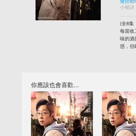
聲控助
小秘訣
(全8
每當收
味的酒
惑，但
你應該也會喜歡...