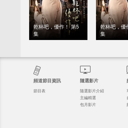
乾杯吧，優作！ 第5
乾杯吧，優作
集
集
頻道節目資訊
隨選影片
節目表
隨選影片介紹
主編精選
包月影片