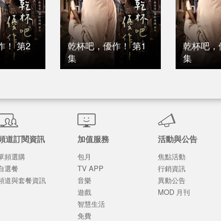
！ 第2
乾杯吧，優作！ 第1
乾杯吧，
集
集
頻道訂閱資訊
加值服務
活動與公告
單頻選購
包月
焦點活動
自選餐
TV APP
行銷資訊
頻道與套餐資訊
音樂
異動公告
遊戲
MOD 月刊
智慧生活
免費