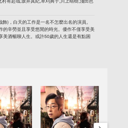
村有起哉,坂井真紀,草刈典子,川上晴樹,淺田芭
有起哉飾)，白天的工作是一名不怎麼出名的演員。
作的辛勞並且享受悠閒的時光。優作不僅享受美
享美酒暢聊人生。或許50歲的人生還是有點困