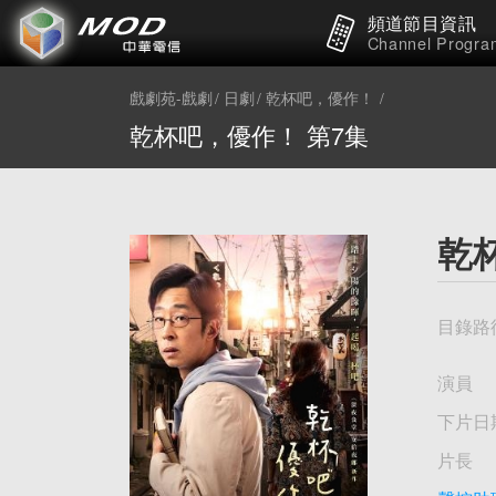
頻道節目資訊
Channel Progra
戲劇苑-戲劇
日劇
乾杯吧，優作！
乾杯吧，優作！ 第7集
乾
目錄路
演員
下片日
片長