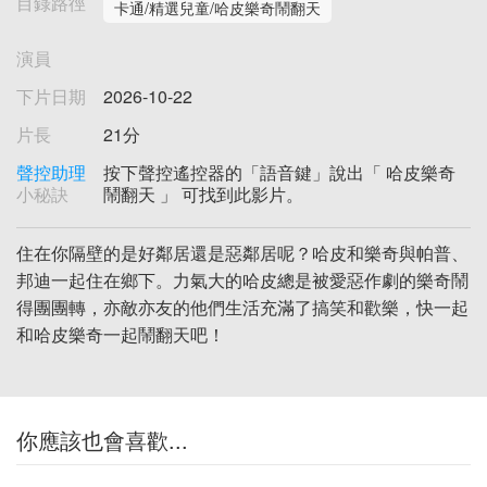
目錄路徑
卡通/精選兒童/哈皮樂奇鬧翻天
演員
下片日期
2026-10-22
片長
21分
聲控助理
按下聲控遙控器的「語音鍵」說出「 哈皮樂奇
小秘訣
鬧翻天 」 可找到此影片。
住在你隔壁的是好鄰居還是惡鄰居呢？哈皮和樂奇與帕普、
邦迪一起住在鄉下。力氣大的哈皮總是被愛惡作劇的樂奇鬧
得團團轉，亦敵亦友的他們生活充滿了搞笑和歡樂，快一起
和哈皮樂奇一起鬧翻天吧！
你應該也會喜歡...