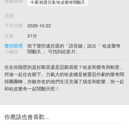
目錄路徑
卡通/精選兒童/哈皮樂奇鬧翻天
演員
下片日期
2026-10-22
片長
21分
聲控助理
按下聲控遙控器的「語音鍵」說出「 哈皮樂奇
小秘訣
鬧翻天 」 可找到此影片。
住在你隔壁的是好鄰居還是惡鄰居呢？哈皮和樂奇與帕普、
邦迪一起住在鄉下。力氣大的哈皮總是被愛惡作劇的樂奇鬧
得團團轉，亦敵亦友的他們生活充滿了搞笑和歡樂，快一起
和哈皮樂奇一起鬧翻天吧！
你應該也會喜歡...