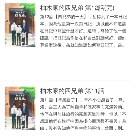
柚木家的四兄弟 第12話(完)
第12話【四兄弟的一天】，岳得到了一本日記
本。因為他是第一次寫日記，所以他不知道該
在日記中寫些什麼才好。這時，尊給了他一個
建議「把日記當作是在和自己對話就好」聽到
尊這麼說後，岳就知道該如何寫日記了。岳...
柚木家的四兄弟 第11話
第11話【隼感冒了】，隼不小心感冒了，尊、
湊、岳三人為了照顧隼和做家事而充滿幹勁。
他們在與前往旅行的霧島家道別時，也以「不
想讓他們在旅行中因為擔心而玩得不盡興」為
由，沒有告知他們隼生病的事情。然而，到...