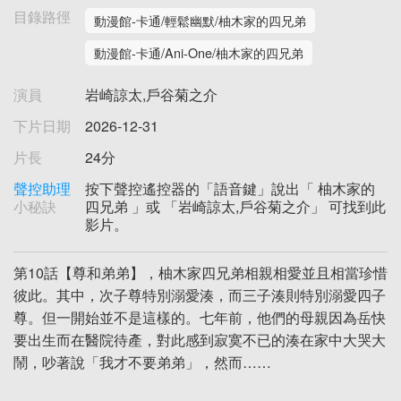
目錄路徑
動漫館-卡通/輕鬆幽默/柚木家的四兄弟
動漫館-卡通/Ani-One/柚木家的四兄弟
演員
岩崎諒太,戶谷菊之介
下片日期
2026-12-31
片長
24分
聲控助理
按下聲控遙控器的「語音鍵」說出「 柚木家的
小秘訣
四兄弟 」或 「岩崎諒太,戶谷菊之介」 可找到此
影片。
第10話【尊和弟弟】，柚木家四兄弟相親相愛並且相當珍惜
彼此。其中，次子尊特別溺愛湊，而三子湊則特別溺愛四子
尊。但一開始並不是這樣的。七年前，他們的母親因為岳快
要出生而在醫院待產，對此感到寂寞不已的湊在家中大哭大
鬧，吵著說「我才不要弟弟」，然而……