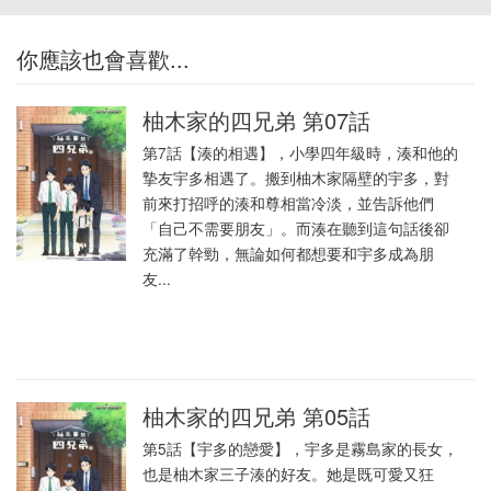
你應該也會喜歡...
柚木家的四兄弟 第07話
第7話【湊的相遇】，小學四年級時，湊和他的
摯友宇多相遇了。搬到柚木家隔壁的宇多，對
前來打招呼的湊和尊相當冷淡，並告訴他們
「自己不需要朋友」。而湊在聽到這句話後卻
充滿了幹勁，無論如何都想要和宇多成為朋
友...
柚木家的四兄弟 第05話
第5話【宇多的戀愛】，宇多是霧島家的長女，
也是柚木家三子湊的好友。她是既可愛又狂