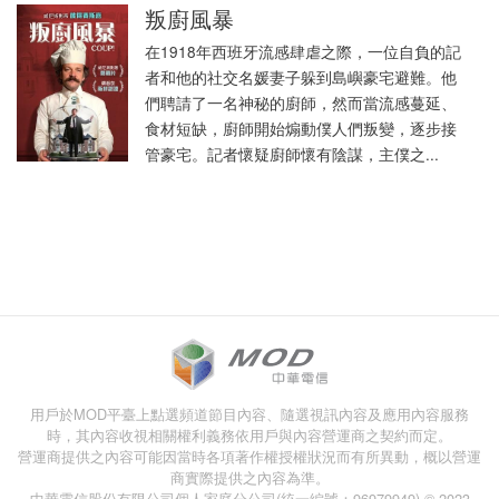
叛廚風暴
在1918年西班牙流感肆虐之際，一位自負的記
者和他的社交名媛妻子躲到島嶼豪宅避難。他
們聘請了一名神秘的廚師，然而當流感蔓延、
食材短缺，廚師開始煽動僕人們叛變，逐步接
管豪宅。記者懷疑廚師懷有陰謀，主僕之...
用戶於MOD平臺上點選頻道節目內容、隨選視訊內容及應用內容服務
時，其內容收視相關權利義務依用戶與內容營運商之契約而定。
營運商提供之內容可能因當時各項著作權授權狀況而有所異動，概以營運
商實際提供之內容為準。
中華電信股份有限公司個人家庭分公司(統一編號：96979949) © 2023