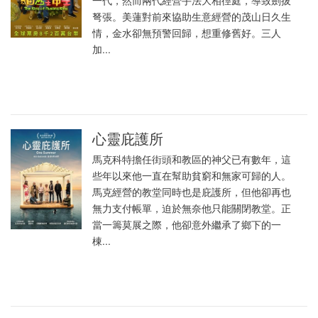
一代，然而兩代經營手法大相徑庭，導致劍拔
弩張。美蓮對前來協助生意經營的茂山日久生
情，金水卻無預警回歸，想重修舊好。三人
加...
心靈庇護所
馬克科特擔任街頭和教區的神父已有數年，這
些年以來他一直在幫助貧窮和無家可歸的人。
馬克經營的教堂同時也是庇護所，但他卻再也
無力支付帳單，迫於無奈他只能關閉教堂。正
當一籌莫展之際，他卻意外繼承了鄉下的一
棟...