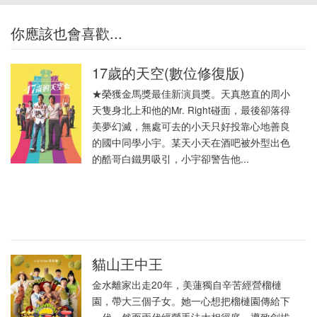
你應該也會喜歡...
17歲的天空(數位修復版)
★榮獲金馬獎最佳新演員獎。天真憨直的周小
天隻身北上和他的Mr. Right碰面，最後卻落得
美夢幻滅，無處可去的小天只好投靠心地善良
的國中同學小宇。某天小天在酒吧被外型出色
的酷哥白鐵男吸引，小宇卻警告他...
貓山王中王
金水離家出走20年，美蓮獨自辛苦經營榴槤
園，帶大三個子女。她一心想把榴槤園傳給下