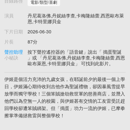
目錄路徑
電影/類型/喜劇
演員
丹尼葛洛佛,丹妮絲李查,卡梅隆絲蕾,西恩歐布萊
恩,卡特里娜貝金
下片日期
2026-06-30
片長
87分
聲控助理
按下聲控遙控器的「語音鍵」說出「 搗蛋聖誕
小秘訣
」或 「丹尼葛洛佛,丹妮絲李查,卡梅隆絲蕾,西恩
歐布萊恩,卡特里娜貝金」 可找到此影片。
伊姬是個活力充沛的九歲女孩，在耶誕前夕的最後一個上學
日，伊姬滿心期待收到吉他作為聖誕禮物，卻因暴風雪提早
放學而獨守學校！三個笨賊搶劫救世軍的慈善商店，並潛入
他們以為空無一人的校園，與伊姬甚有交情的工友雷受託趕
回學校卻遭笨賊綁架。但「搗蛋」功力一流的伊姬，已摩拳
擦掌準備拯救雷與整個學校！