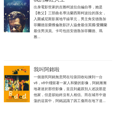
出身電影世家的吉雅柯波拉自編自導，她是
【教父】三部曲名導法蘭西斯柯波拉的孫女，
入圍威尼斯影展地平線單元，男主角安德魯加
菲爾德並榮獲倫敦影評人協會最佳英國/愛爾蘭
最佳男演員。卡司包括安德魯加菲爾德、瑪
雅...
我叫阿銘啦
一個遊民阿銘無意間在垃圾回收站揀到一台
v8，v8中殘留著一家人和樂的影像，阿銘漸漸
地著迷於那些影像，並且到處跟別人述說那是
他家，但是卻始終沒有人相信。而在城市中遊
蕩的這當中，阿銘認識了因工傷而在地下道...