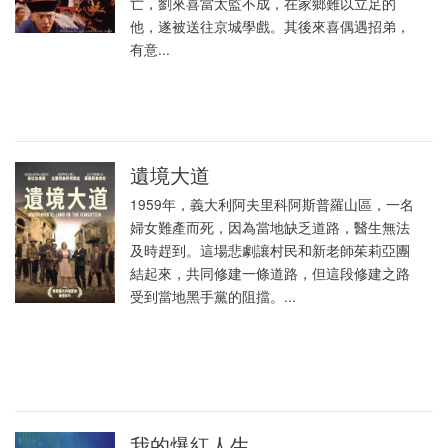
亡，劉來喜當太監不成，在家鄉難以立足的
他，遂被送往京城學戲。其後來喜偶遇招弟，
有意...
遺境大道
1959年，義大利阿夫里科阿斯普羅山區，一名
婦女難產而死，因為當地缺乏道路，醫生無法
及時趕到。這場悲劇讓村民和新老師茱莉亞團
結起來，共同修建一條道路，但這段修建之路
受到當地黑手黨的阻擋。...
我的爆紅人生