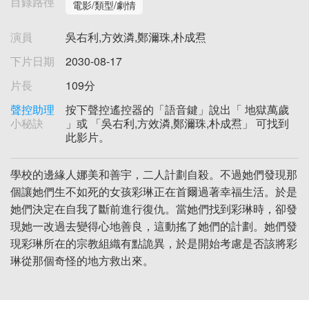
目錄路徑
電影/類型/劇情
演員
吳右利,方效潾,鄭濔珠,朴成焄
下片日期
2030-08-17
片長
109分
聲控助理
按下聲控遙控器的「語音鍵」說出「 地獄萬歲
小秘訣
」或 「吳右利,方效潾,鄭濔珠,朴成焄」 可找到
此影片。
學校的邊緣人娜美和善宇，二人計劃自殺。不過她們發現那
個讓她們生不如死的女孩彩琳正在首爾過著幸福生活。於是
她們決定在自我了斷前進行復仇。當她們找到彩琳時，卻發
現她一改過去變得心地善良，這動搖了她們的計劃。她們發
現彩琳所在的宗教組織有點詭異，於是開始考慮是否該將彩
琳從那個奇怪的地方救出來。