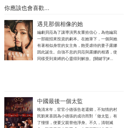
你應該也會喜歡...
遇見那個相像的她
編劇貝菈為了讓導演男友重拾信心，為他編寫
一部能招來投資的劇本。在她筆下，一個與她
有著相似身世的女主角，飽受虐待的妻子露娜
因此誕生。自強不息的貝菈與露娜的相遇，使
同樣受到束縛的心靈得到解放。[關鍵字]#...
中國最後一個太監
晚清末年，宦官小德張告老還鄉，不知情的村
民劉來喜因為小德張的成功而對「做太監」有
了憧憬，便要父親替他淨身。不久，清朝滅