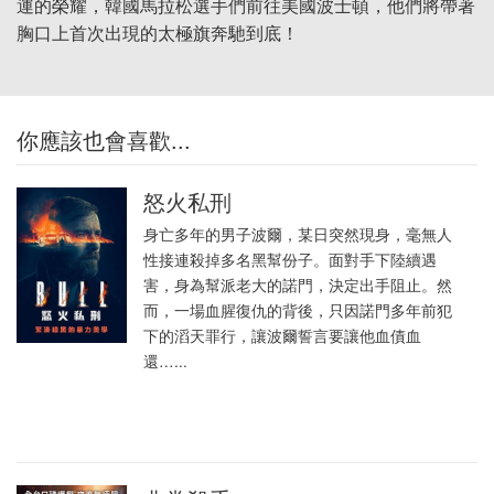
運的榮耀，韓國馬拉松選手們前往美國波士頓，他們將帶著
胸口上首次出現的太極旗奔馳到底！
你應該也會喜歡...
怒火私刑
身亡多年的男子波爾，某日突然現身，毫無人
性接連殺掉多名黑幫份子。面對手下陸續遇
害，身為幫派老大的諾門，決定出手阻止。然
而，一場血腥復仇的背後，只因諾門多年前犯
下的滔天罪行，讓波爾誓言要讓他血債血
還…...