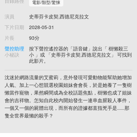
目錄路徑
電影/類型/驚悚
演員
史蒂芬卡皮契,西德尼克拉文
下片日期
2028-05-31
片長
93分
聲控助理
按下聲控遙控器的「語音鍵」說出「 樹懶殺三
小秘訣
小 」或 「史蒂芬卡皮契,西德尼克拉文」 可找到
此影片。
沈迷於網路流量的艾蜜莉，意外發現可愛動物能幫助她增加
人氣、加上一心想競選校園姐妹會會長，於是她養了一隻樹
懶當作寵物，果然瞬間成為全校話題焦點，樹懶也成了姐妹
會的吉祥物。怎知自此校內開始發生一連串血腥殺人事件，
一個又一個的屍體出現，而所有的證據都直指兇手是......那
隻全世界最懶的殺手？