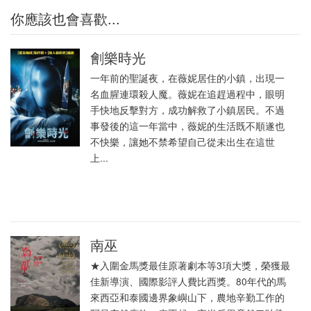
你應該也會喜歡...
劊樂時光
一年前的聖誕夜，在薇妮居住的小鎮，出現一
名血腥連環殺人魔。薇妮在追趕過程中，眼明
手快地反擊對方，成功解救了小鎮居民。不過
事發後的這一年當中，薇妮的生活既不順遂也
不快樂，讓她不禁希望自己從未出生在這世
上...
南巫
★入圍金馬獎最佳原著劇本等3項大獎，榮獲最
佳新導演、國際影評人費比西獎。80年代的馬
來西亞和泰國邊界象嶼山下，農地辛勤工作的