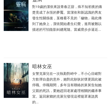
對19歲的潔依來說青春正甜，殊不知初夜的痛
楚竟成了永恆的夢魘。當潔依和新認識的男友
發生性關係後，某種看不見的「穢物」藉此傳
到了她身上，潔依開始產生幻覺，進而被難以
描述的可怕陰影糾纏尾隨。當威脅步步逼近...
暗林女巫
女警克萊兒在一次執勤對峙中，不小心目睹對
方飲彈自盡的意外，她對此耿耿於懷更因此被
停職。停職期間，多年沒有聯絡的舅舅告知她
父親的死訊，要她趕回老家處理相關的繼承事
宜。返回家鄉的克萊兒發現這裡籠罩著詭異
的...