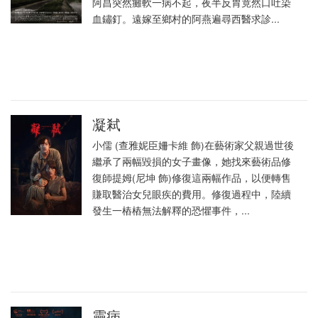
阿昌突然癱軟一病不起，夜半反胃竟然口吐染
血鏽釘。遠嫁至鄉村的阿燕遍尋西醫求診...
凝弒
小儒 (查雅妮臣姍卡維 飾)在藝術家父親過世後
繼承了兩幅毀損的女子畫像，她找來藝術品修
復師提姆(尼坤 飾)修復這兩幅作品，以便轉售
賺取醫治女兒眼疾的費用。修復過程中，陸續
發生一樁樁無法解釋的恐懼事件，...
靈病