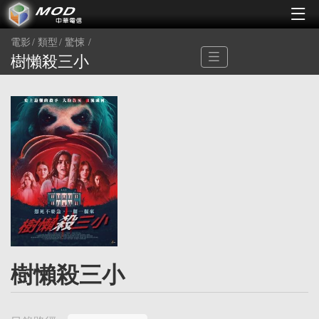
電影
類型
驚悚
樹懶殺三小
樹懶殺三小