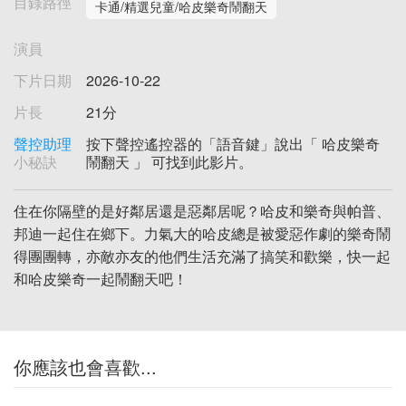
目錄路徑
卡通/精選兒童/哈皮樂奇鬧翻天
演員
下片日期
2026-10-22
片長
21分
聲控助理
按下聲控遙控器的「語音鍵」說出「 哈皮樂奇
小秘訣
鬧翻天 」 可找到此影片。
住在你隔壁的是好鄰居還是惡鄰居呢？哈皮和樂奇與帕普、
邦迪一起住在鄉下。力氣大的哈皮總是被愛惡作劇的樂奇鬧
得團團轉，亦敵亦友的他們生活充滿了搞笑和歡樂，快一起
和哈皮樂奇一起鬧翻天吧！
你應該也會喜歡...