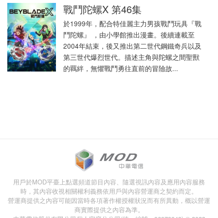
戰鬥陀螺X 第46集
於1999年，配合特佳麗主力男孩戰鬥玩具『戰
鬥陀螺』 ，由小學館推出漫畫。後續連載至
2004年結束，後又推出第二世代鋼鐵奇兵以及
第三世代爆烈世代。描述主角與陀螺之間聖獸
的羈絆，無懼戰鬥勇往直前的冒險故...
用戶於MOD平臺上點選頻道節目內容、隨選視訊內容及應用內容服務
時，其內容收視相關權利義務依用戶與內容營運商之契約而定。
營運商提供之內容可能因當時各項著作權授權狀況而有所異動，概以營運
商實際提供之內容為準。