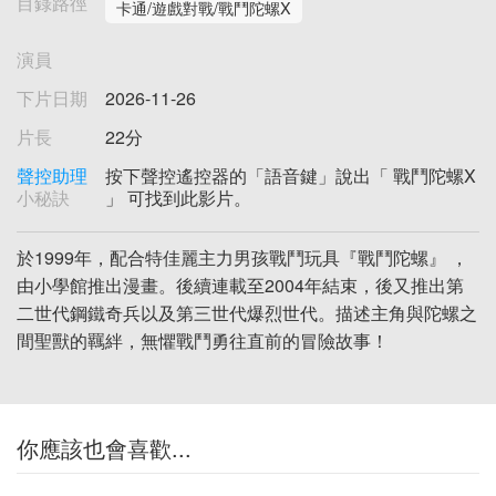
目錄路徑
卡通/遊戲對戰/戰鬥陀螺X
演員
下片日期
2026-11-26
片長
22分
聲控助理
按下聲控遙控器的「語音鍵」說出「 戰鬥陀螺X
小秘訣
」 可找到此影片。
於1999年，配合特佳麗主力男孩戰鬥玩具『戰鬥陀螺』 ，
由小學館推出漫畫。後續連載至2004年結束，後又推出第
二世代鋼鐵奇兵以及第三世代爆烈世代。描述主角與陀螺之
間聖獸的羈絆，無懼戰鬥勇往直前的冒險故事！
你應該也會喜歡...