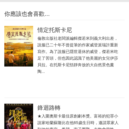
你應該也會喜歡...
情定托斯卡尼
倫敦出版社老闆派編輯傑若米到義大利出差，
說服已二十年不曾提筆的作家威登派瑞許重新
寫作。為了說服已隱世退休的威登，傑若米吃
足了苦頭，但也因此認識了他美麗的女兒伊莎
貝拉。在托斯卡尼恬靜奔放的大自然景色薰
陶...
鋒迴路轉
★入圍奧斯卡最佳原創劇本獎。富裕的犯罪小
說家哈蘭蘇隆比在他85歲生日時，邀請眾家人