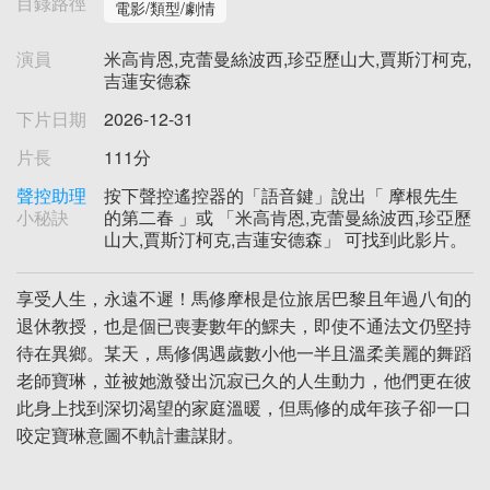
目錄路徑
電影/類型/劇情
演員
米高肯恩,克蕾曼絲波西,珍亞歷山大,賈斯汀柯克,
吉蓮安德森
下片日期
2026-12-31
片長
111分
聲控助理
按下聲控遙控器的「語音鍵」說出「 摩根先生
小秘訣
的第二春 」或 「米高肯恩,克蕾曼絲波西,珍亞歷
山大,賈斯汀柯克,吉蓮安德森」 可找到此影片。
享受人生，永遠不遲！馬修摩根是位旅居巴黎且年過八旬的
退休教授，也是個已喪妻數年的鰥夫，即使不通法文仍堅持
待在異鄉。某天，馬修偶遇歲數小他一半且溫柔美麗的舞蹈
老師寶琳，並被她激發出沉寂已久的人生動力，他們更在彼
此身上找到深切渴望的家庭溫暖，但馬修的成年孩子卻一口
咬定寶琳意圖不軌計畫謀財。