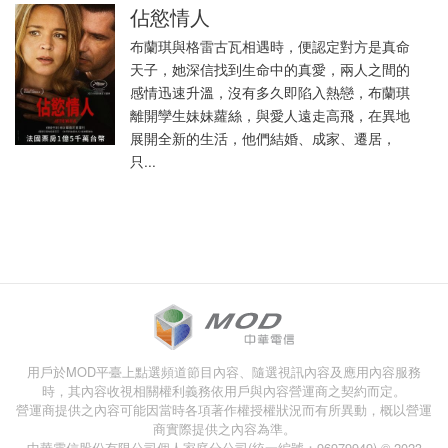
佔慾情人
布蘭琪與格雷古瓦相遇時，便認定對方是真命
天子，她深信找到生命中的真愛，兩人之間的
感情迅速升溫，沒有多久即陷入熱戀，布蘭琪
離開孿生妹妹蘿絲，與愛人遠走高飛，在異地
展開全新的生活，他們結婚、成家、遷居，
只...
用戶於MOD平臺上點選頻道節目內容、隨選視訊內容及應用內容服務
時，其內容收視相關權利義務依用戶與內容營運商之契約而定。
營運商提供之內容可能因當時各項著作權授權狀況而有所異動，概以營運
商實際提供之內容為準。
中華電信股份有限公司個人家庭分公司(統一編號：96979949) © 2023