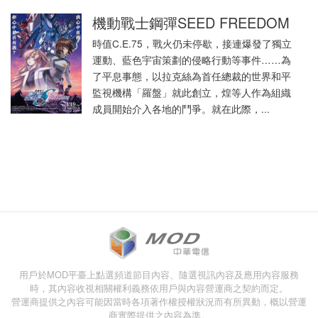
機動戰士鋼彈SEED FREEDOM
時值C.E.75，戰火仍未停歇，接連爆發了獨立
運動、藍色宇宙策劃的侵略行動等事件……為
了平息事態，以拉克絲為首任總裁的世界和平
監視機構「羅盤」就此創立，煌等人作為組織
成員開始介入各地的鬥爭。就在此際，...
用戶於MOD平臺上點選頻道節目內容、隨選視訊內容及應用內容服務
時，其內容收視相關權利義務依用戶與內容營運商之契約而定。
營運商提供之內容可能因當時各項著作權授權狀況而有所異動，概以營運
商實際提供之內容為準。