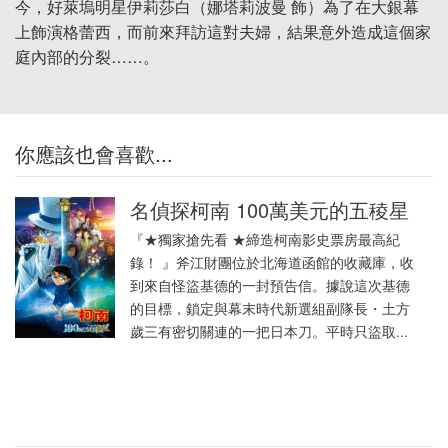
今，好萊塢明星伊莉莎白（娜塔莉波曼 飾）為了在大銀幕
上飾演格蕾西，而前來拜訪這對夫婦，結果意外造成這個家
庭內部的分裂……。
你應該也會喜歡...
名偵探柯南 100萬美元的五稜星
『★獨家搶先看 ★締造柯南影史票房最高紀
錄！ 』斧江財團位於北海道函館的收藏庫，收
到來自怪盜基德的一封預告信。據說這次基德
的目標，鎖定與幕末時代新選組副隊長・土方
歲三有密切關連的一把日本刀。平時只盜取...