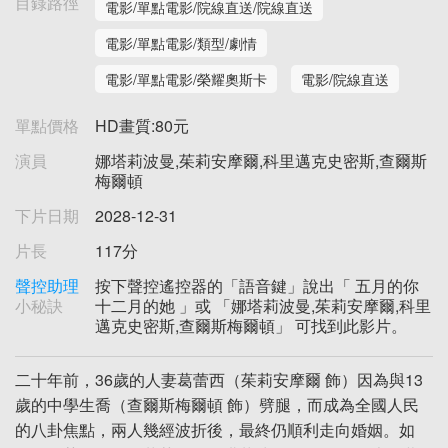
目錄路徑
電影/單點電影/院線直送/院線直送
電影/單點電影/類型/劇情
電影/單點電影/榮耀奧斯卡
電影/院線直送
單點價格
HD畫質:80元
演員
娜塔莉波曼,茱莉安摩爾,科里邁克史密斯,查爾斯
梅爾頓
下片日期
2028-12-31
片長
117分
聲控助理
按下聲控遙控器的「語音鍵」說出「 五月的你
小秘訣
十二月的她 」或 「娜塔莉波曼,茱莉安摩爾,科里
邁克史密斯,查爾斯梅爾頓」 可找到此影片。
二十年前，36歲的人妻葛蕾西（茱莉安摩爾 飾）因為與13
歲的中學生喬（查爾斯梅爾頓 飾）劈腿，而成為全國人民
的八卦焦點，兩人幾經波折後，最終仍順利走向婚姻。如