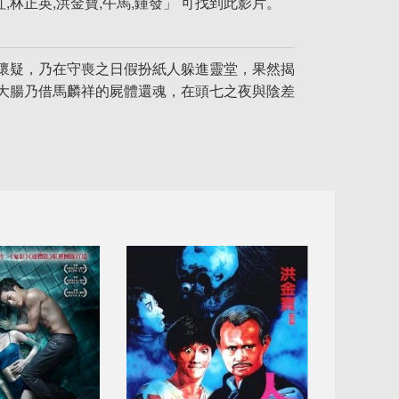
,林正英,洪金寶,午馬,鍾發」 可找到此影片。
懷疑，乃在守喪之日假扮紙人躲進靈堂，果然揭
大腸乃借馬麟祥的屍體還魂，在頭七之夜與陰差