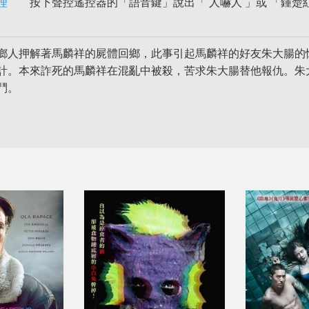
理
按下聲控遙控器的「語音鍵」說出「 人嚇人 」或 「鍾楚紅
鄉人押解著馬麟祥的屍體回鄉，此事引起馬麟祥的好友朱大腸的
計。本來詐死的馬麟祥在混亂中被殺，苦求朱大腸替他報仇。朱
鬥。