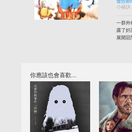
聲控助
小秘訣
一群外
露了奸
展開惡
你應該也會喜歡...