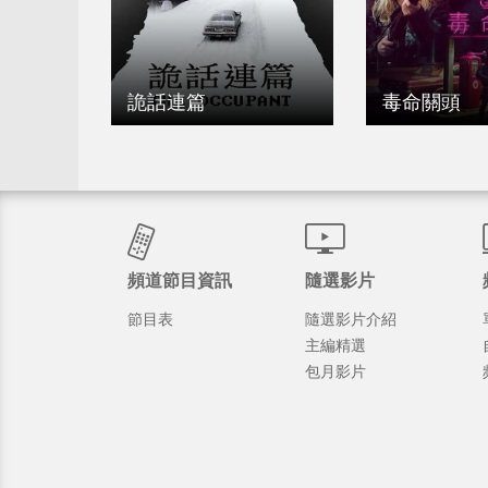
詭話連篇
毒命關頭
頻道節目資訊
隨選影片
節目表
隨選影片介紹
主編精選
包月影片