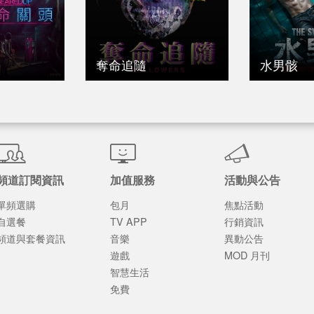
奪命追隨
水男骸
頻道訂閱資訊
加值服務
活動與公告
單頻選購
包月
焦點活動
自選餐
TV APP
行銷資訊
頻道與套餐資訊
音樂
異動公告
遊戲
MOD 月刊
智慧生活
免費