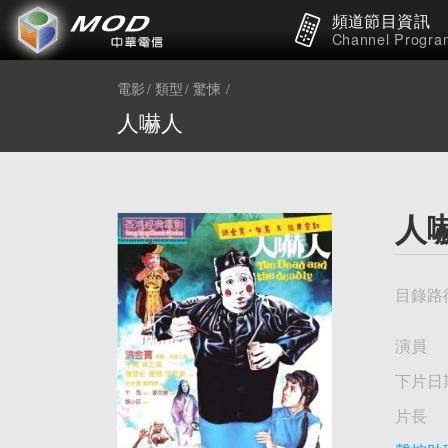
頻道節目資訊
Channel Progra
電影
類型
驚悚
人嚇人
人
目錄路
演員
下片日
片長