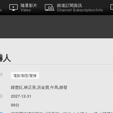
隨選影片
頻道訂閱資訊
m
Video
Channel Subscription/Info
嚇人
徑
電影/類型/驚悚
鍾楚紅,林正英,洪金寶,午馬,鍾發
期
2027-12-31
99分