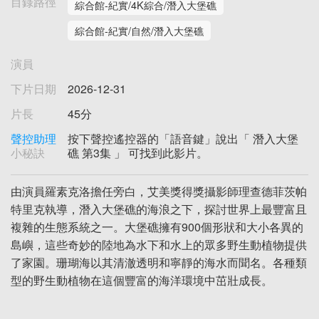
目錄路徑
綜合館-紀實/4K綜合/潛入大堡礁
綜合館-紀實/自然/潛入大堡礁
演員
下片日期
2026-12-31
片長
45分
聲控助理
按下聲控遙控器的「語音鍵」說出「 潛入大堡
小秘訣
礁 第3集 」 可找到此影片。
由演員羅素克洛擔任旁白，艾美獎得獎攝影師理查德菲茨帕
特里克執導，潛入大堡礁的海浪之下，探討世界上最豐富且
複雜的生態系統之一。大堡礁擁有900個形狀和大小各異的
島嶼，這些奇妙的陸地為水下和水上的眾多野生動植物提供
了家園。珊瑚海以其清澈透明和寧靜的海水而聞名。各種類
型的野生動植物在這個豐富的海洋環境中茁壯成長。