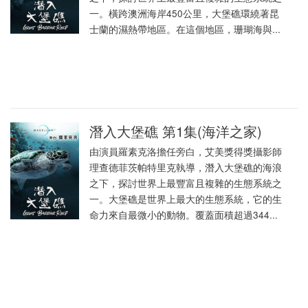
一。橫跨澳洲海岸450公里，大堡礁環繞著昆
士蘭的濕熱帶地區。在這個地區，珊瑚海與...
潛入大堡礁 第1集(海洋之家)
由演員羅素克洛擔任旁白，艾美獎得獎攝影師
理查德菲茨帕特里克執導，潛入大堡礁的海浪
之下，探討世界上最豐富且複雜的生態系統之
一。大堡礁是世界上最大的生態系統，它的生
命力來自最微小的動物。覆蓋面積超過344...