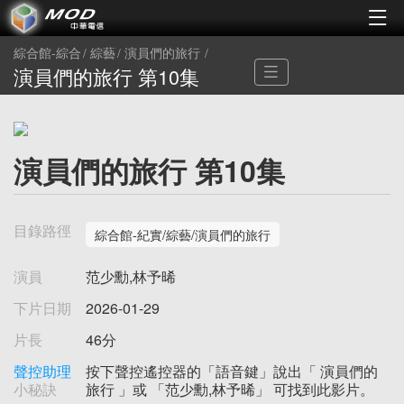
綜合館-綜合
綜藝
演員們的旅行
演員們的旅行 第10集
演員們的旅行 第10集
目錄路徑
綜合館-紀實/綜藝/演員們的旅行
演員
范少勳,林予晞
下片日期
2026-01-29
片長
46分
聲控助理
按下聲控遙控器的「語音鍵」說出「 演員們的
小秘訣
旅行 」或 「范少勳,林予晞」 可找到此影片。