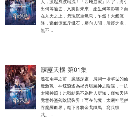
人，激起風波暗流！「西崦崩獸」四字，將引
出何等過去，又將對未來，產生何等影響？而
在九天之上，忽現沉重氣息，乍然！大氣沉
降，猶似億萬斤鐵石，壓向人間，所經之處，
無不...
霹靂天機 第01集
遙在兩年之前，魔隧深處，展開一場罕世的仙
魔激戰，神毓逍遙為揭異境魔神之陰謀，一抗
太曦神照！此戰結果不為世人所知，僅知天跡
竟意外墜落陰陽裂界！而在苦境，太曦神照併
吞魔羅血界，麾下各將金戈鐵馬、窮兵黷
武。...