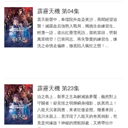
霹靂天機 第04集
震天殺聲中，奉儒院外血染黃沙，再聞絕望追
襲！滅羅血后強勢入戰局，獨挑生命練習生。
輕蔑一語，道出紅塵雪死訊，噩耗當頭，劈裂
萬里晴空！已喪同志、再失摯愛的練習生，煉
洗之命憤走偏鋒，徹底陷入瘋狂之態！...
霹靂天機 第23集
泊之島上，裂界之主為解滅族夢魘，巍然對上
守關者！卻見恆之明輝瞬身殘影，妖異而上！
八龍天沉著因應，來者狂傲姿態。幾番來回，
流川水面上，竟浮現了八龍天的奇異倒影，究
竟是何緣故？神秘的煙航歸處，又將帶出什