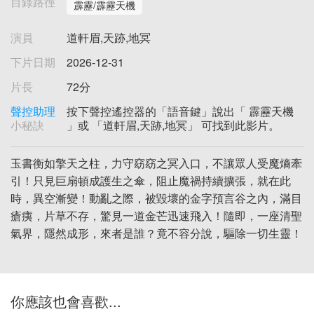
目錄路徑
霹靂/霹靂天機
演員
道軒眉,天跡,地冥
下片日期
2026-12-31
片長
72分
聲控助理
按下聲控遙控器的「語音鍵」說出「 霹靂天機
小秘訣
」或 「道軒眉,天跡,地冥」 可找到此影片。
玉書衡如擎天之柱，力守窈窈之冥入口，不讓眾人受魔熵牽
引！只見巨扇頓成護生之傘，阻止魔禍持續擴張，就在此
時，異空漸變！動亂之際，被毀壞的金字預言谷之內，滿目
瘡痍，片草不存，驚見一道金芒迅速飛入！隨即，一座清聖
氣界，隱然成形，來者是誰？竟不容分說，驅除一切生靈！
你應該也會喜歡...