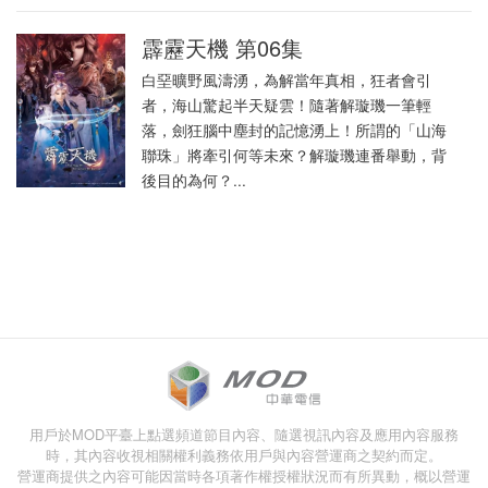
霹靂天機 第06集
白堊曠野風濤湧，為解當年真相，狂者會引
者，海山驚起半天疑雲！隨著解璇璣一筆輕
落，劍狂腦中塵封的記憶湧上！所謂的「山海
聯珠」將牽引何等未來？解璇璣連番舉動，背
後目的為何？...
用戶於MOD平臺上點選頻道節目內容、隨選視訊內容及應用內容服務
時，其內容收視相關權利義務依用戶與內容營運商之契約而定。
營運商提供之內容可能因當時各項著作權授權狀況而有所異動，概以營運