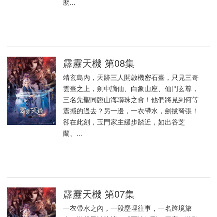
麼...
霹靂天機 第08集
靖玄島內，天跡三人開啟機密石臺，只見三奇
雲臺之上，劍中謫仙、白象山座、仙門玄尊，
三名先聖同臨山海聯珠之會！他們將見到何等
震撼的過去？另一邊，一衣帶水，劍拔弩張！
卻在此刻，玉門家主緩步踏近，如出谷芝
蘭、...
霹靂天機 第07集
一衣帶水之內，一段塵埋往事，一名跨境旅