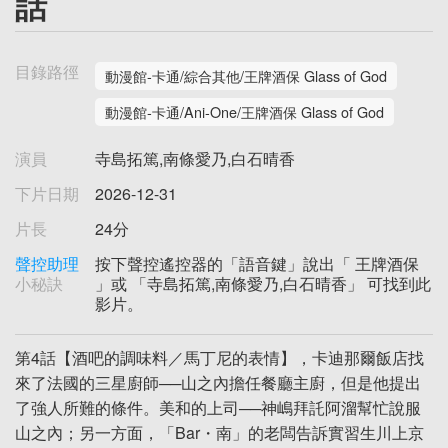
話
目錄路徑
動漫館-卡通/綜合其他/王牌酒保 Glass of God
動漫館-卡通/Ani-One/王牌酒保 Glass of God
演員
寺島拓篤,南條愛乃,白石晴香
下片日期
2026-12-31
片長
24分
聲控助理
按下聲控遙控器的「語音鍵」說出「 王牌酒保
小秘訣
」或 「寺島拓篤,南條愛乃,白石晴香」 可找到此
影片。
第4話【酒吧的調味料／馬丁尼的表情】，卡迪那爾飯店找
來了法國的三星廚師──山之內擔任餐廳主廚，但是他提出
了強人所難的條件。美和的上司──神嶋拜託阿溜幫忙說服
山之內；另一方面，「Bar・南」的老闆告訴實習生川上京