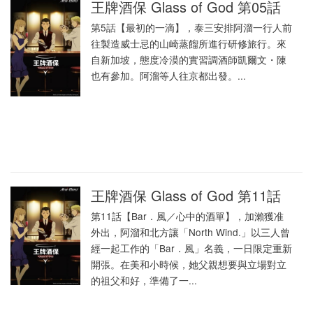
王牌酒保 Glass of God 第05話
第5話【最初的一滴】，泰三安排阿溜一行人前
往製造威士忌的山崎蒸餾所進行研修旅行。來
自新加坡，態度冷漠的實習調酒師凱爾文・陳
也有參加。阿溜等人往京都出發。...
王牌酒保 Glass of God 第11話
第11話【Bar．風／心中的酒單】，加瀨獲准
外出，阿溜和北方讓「North Wind.」以三人曾
經一起工作的「Bar．風」名義，一日限定重新
開張。在美和小時候，她父親想要與立場對立
的祖父和好，準備了一...