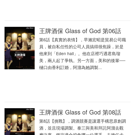
王牌酒保 Glass of God 第06話
第6話【真實的表情】，早瀨宏昭是貿易公司職
員，被自私任性的公司人員搞得很焦躁，於是
他來到「Eden hall」。他在店裡巧遇君島瑠
美，兩人起了爭執。另一方面，美和的後輩──
樋口由香利訂婚，阿溜為她調製...
王牌酒保 Glass of God 第08話
第8話【挑戰】，調酒競賽是讓選手構思原創調
酒，並且現場調製。泰三與美和拜託阿溜去觀
摩決賽，鑑定適合挖角哪一位選手，去擔任卡