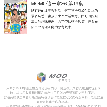
MOMO這一家S6 第19集
以有趣的故事與對話，解答孩子對於生活上的
眾多疑惑，讓孩子學習生活教育。由哥哥姐姐
演出的趣味短劇，除了帶給孩子歡笑，也會在
節目中傳遞正向的教育觀念。...
用戶於MOD平臺上點選頻道節目內容、隨選視訊內容及應用內容服務
時，其內容收視相關權利義務依用戶與內容營運商之契約而定。
營運商提供之內容可能因當時各項著作權授權狀況而有所異動，概以營運
商實際提供之內容為準。
中華電信股份有限公司個人家庭分公司(統一編號：96979949) © 2023