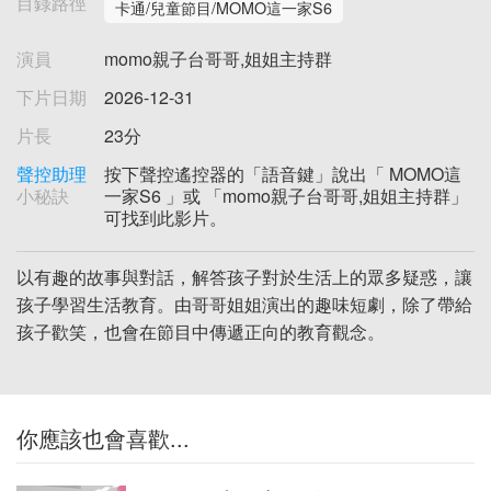
目錄路徑
卡通/兒童節目/MOMO這一家S6
演員
momo親子台哥哥,姐姐主持群
下片日期
2026-12-31
片長
23分
聲控助理
按下聲控遙控器的「語音鍵」說出「 MOMO這
小秘訣
一家S6 」或 「momo親子台哥哥,姐姐主持群」
可找到此影片。
以有趣的故事與對話，解答孩子對於生活上的眾多疑惑，讓
孩子學習生活教育。由哥哥姐姐演出的趣味短劇，除了帶給
孩子歡笑，也會在節目中傳遞正向的教育觀念。
你應該也會喜歡...