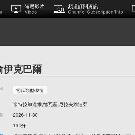
隨選影片
頻道訂閱資訊
m
Video
Channel Subscription/Info
偷伊克巴爾
徑
電影/類型/劇情
米特拉加達維,德瓦基,尼拉夫維迪亞
期
2026-11-30
134分