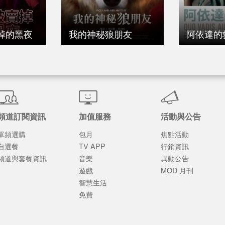
掉的黑夜
我的神秘狼朋友
阿依達的
頻道訂閱資訊
加值服務
活動與公告
單頻選購
包月
焦點活動
自選餐
TV APP
行銷資訊
頻道與套餐資訊
音樂
異動公告
遊戲
MOD 月刊
智慧生活
免費