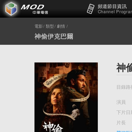
頻道節目資訊
Channel Progra
電影
類型
劇情
神偷伊克巴爾
神
目錄路
演員
下片日
片長