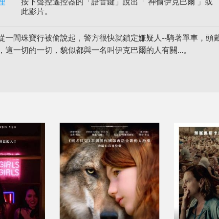
理
按下聲控遙控器的「語音鍵」說出「 神偷伊克巴爾 」或 
此影片。
從一間珠寶行被偷說起，警方很快就鎖定嫌疑人--騎著單車，頭
，這一切的一切，貌似都與一名叫伊克巴爾的人有關...。