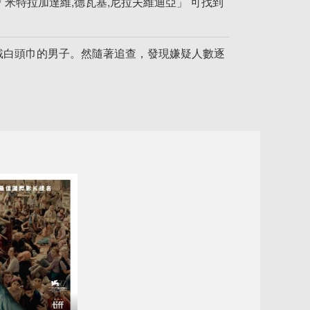
「米特拉加達維,德瓦基,尼拉夫維迪亞」 可找到
戴白頭巾的男子。然隨著追查，發現嫌疑人數逐