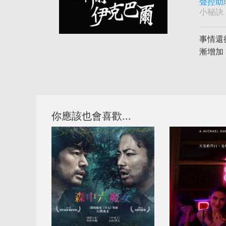
聲控助
小秘訣
事情還
漸增加
你應該也會喜歡...