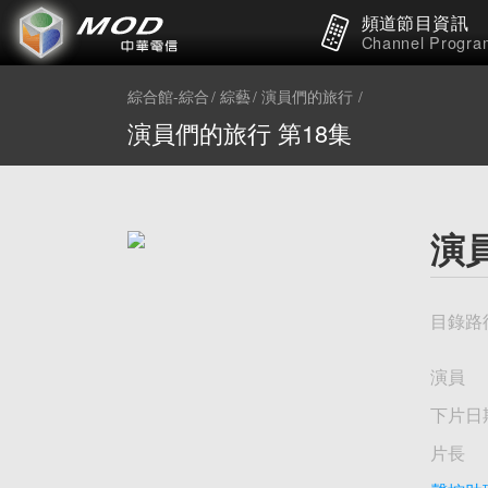
頻道節目資訊
Channel Progra
綜合館-綜合
綜藝
演員們的旅行
演員們的旅行 第18集
演
目錄路
演員
下片日
片長