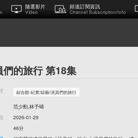
隨選影片
頻道訂閱資訊
m
Video
Channel Subscription/Info
員們的旅行 第18集
徑
綜合館-紀實/綜藝/演員們的旅行
范少勳,林予晞
期
2026-01-29
46分