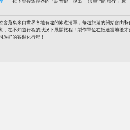
理
按下聲控遙控器的「語音鍵」說出「 演員們的旅行 」或 
位會蒐集來自世界各地有趣的旅遊清單，每趟旅遊的開始會由製
賓，在不知道行程的狀況下展開旅程！製作單位在抵達當地後才
同族群的客製化行程！