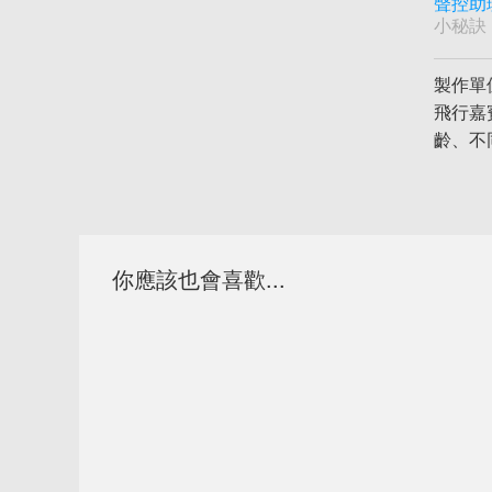
聲控助
小秘訣
製作單
飛行嘉
齡、不
你應該也會喜歡...