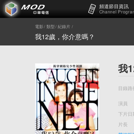
頻道節目資訊
Channel Progra
電影
類型
紀錄片
我12歲，你介意嗎？
我
目錄路
演員
下片日
片長