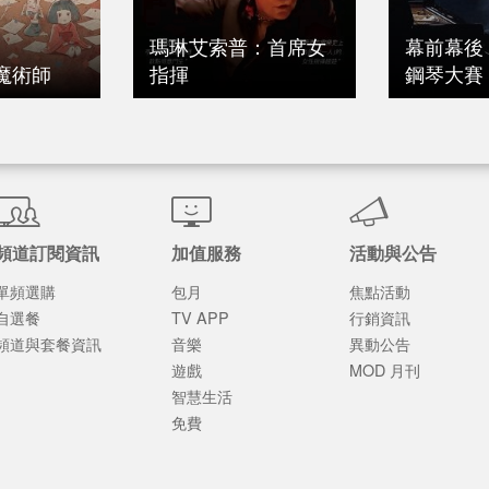
瑪琳艾索普：首席女
幕前幕後
魔術師
指揮
鋼琴大賽
頻道訂閱資訊
加值服務
活動與公告
單頻選購
包月
焦點活動
自選餐
TV APP
行銷資訊
頻道與套餐資訊
音樂
異動公告
遊戲
MOD 月刊
智慧生活
免費