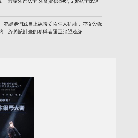
或 「泰瑞莎泰茲卡,莎賓娜德魯哈,安娜茲卡比達
，並讓她們親自上線接受陌生人搭訕，並從旁錄
約，終將該計畫的參與者逼至絕望邊緣…