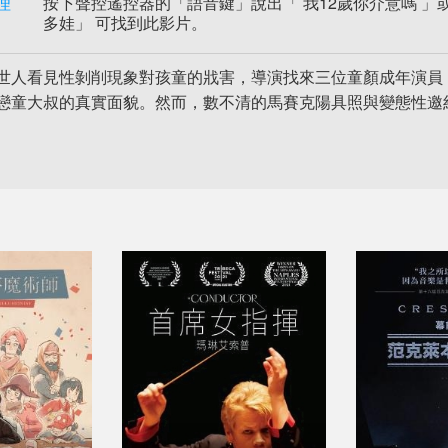
理
按下聲控遙控器的「語音鍵」說出「 我12歲你介意嗎 」
多娃」 可找到此影片。
世人看見性剝削現象對孩童的戕害，導演找來三位童顏成年演員
戀童大叔的真實面貌。然而，數不清的馬賽克陽具照與變態性邀