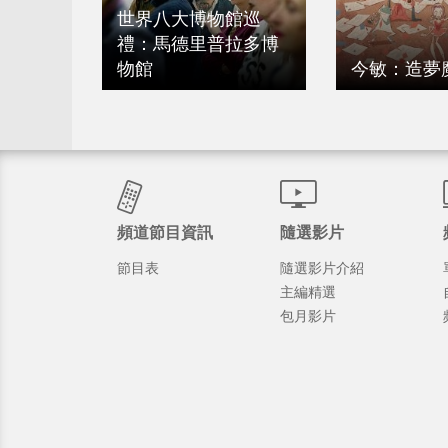
世界八大博物館巡
禮：馬德里普拉多博
物館
今敏：造夢
頻道節目資訊
隨選影片
節目表
隨選影片介紹
主編精選
包月影片