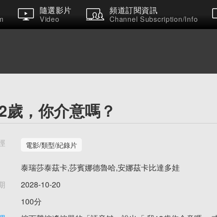
隨選影片
頻道訂閱資訊
m
Video
Channel Subscription/Info
12歲，你介意嗎？
徑
電影/類型/紀錄片
泰瑞莎泰茲卡,莎賓娜德魯哈,安娜茲卡比達多娃
期
2028-10-20
100分