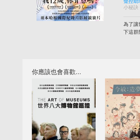
聲控助
小秘訣
為了讓
下這群
你應該也會喜歡...