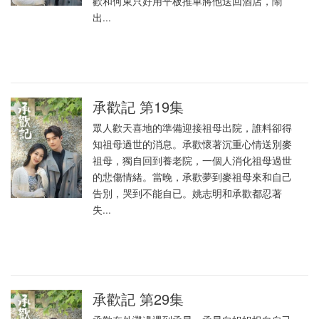
歡和何東只好用平板推車將他送回酒店，鬧
出...
承歡記 第19集
眾人歡天喜地的準備迎接祖母出院，誰料卻得
知祖母過世的消息。承歡懷著沉重心情送別麥
祖母，獨自回到養老院，一個人消化祖母過世
的悲傷情緒。當晚，承歡夢到麥祖母來和自己
告別，哭到不能自已。姚志明和承歡都忍著
失...
承歡記 第29集