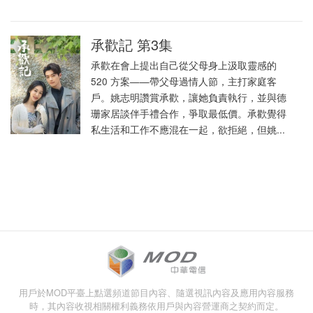
承歡記 第3集
承歡在會上提出自己從父母身上汲取靈感的
520 方案——帶父母過情人節，主打家庭客
戶。姚志明讚賞承歡，讓她負責執行，並與德
珊家居談伴手禮合作，爭取最低價。承歡覺得
私生活和工作不應混在一起，欲拒絕，但姚...
用戶於MOD平臺上點選頻道節目內容、隨選視訊內容及應用內容服務
時，其內容收視相關權利義務依用戶與內容營運商之契約而定。