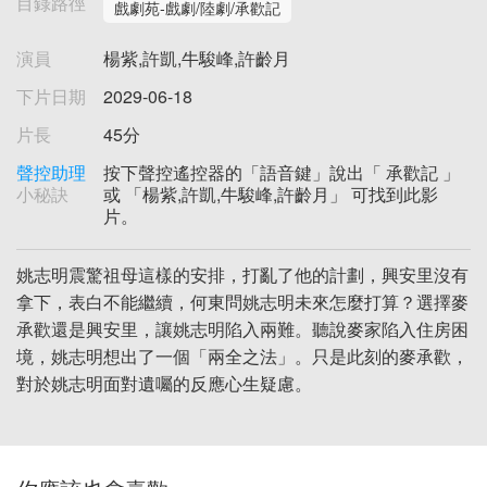
目錄路徑
戲劇苑-戲劇/陸劇/承歡記
演員
楊紫,許凱,牛駿峰,許齡月
下片日期
2029-06-18
片長
45分
聲控助理
按下聲控遙控器的「語音鍵」說出「 承歡記 」
小秘訣
或 「楊紫,許凱,牛駿峰,許齡月」 可找到此影
片。
姚志明震驚祖母這樣的安排，打亂了他的計劃，興安里沒有
拿下，表白不能繼續，何東問姚志明未來怎麼打算？選擇麥
承歡還是興安里，讓姚志明陷入兩難。聽說麥家陷入住房困
境，姚志明想出了一個「兩全之法」。只是此刻的麥承歡，
對於姚志明面對遺囑的反應心生疑慮。