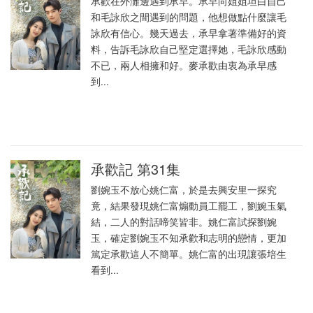
承歡在外灘邊遇到承早。承早向姐姐坦白自己
和毛詠欣之間遇到的問題，他想做點什麼讓毛
詠欣有信心。幾天過去，承早拿著準備好的資
料，告訴毛詠欣自己堅定選擇她，毛詠欣感動
不已，兩人相擁和好。麥承歡由衷為承早感
到...
承歡記 第31集
劉婉玉不放心姚仁富，於是去興安里一探究
竟，結果發現姚仁富煽動員工罷工，劉婉玉氣
結，二人的對話啼笑皆非。姚仁富試探劉婉
玉，確定劉婉玉不知承歡和志明的戀情，更加
篤定承歡這人不簡單。姚仁富的出現讓張培生
看到...