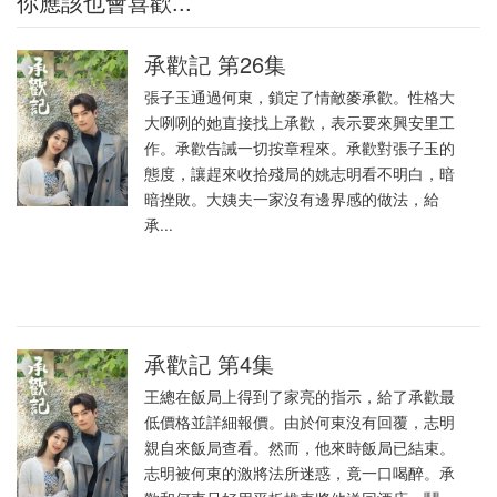
你應該也會喜歡...
承歡記 第26集
張子玉通過何東，鎖定了情敵麥承歡。性格大
大咧咧的她直接找上承歡，表示要來興安里工
作。承歡告誡一切按章程來。承歡對張子玉的
態度，讓趕來收拾殘局的姚志明看不明白，暗
暗挫敗。大姨夫一家沒有邊界感的做法，給
承...
承歡記 第4集
王總在飯局上得到了家亮的指示，給了承歡最
低價格並詳細報價。由於何東沒有回覆，志明
親自來飯局查看。然而，他來時飯局已結束。
志明被何東的激將法所迷惑，竟一口喝醉。承