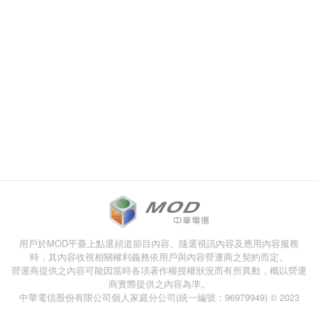
用戶於MOD平臺上點選頻道節目內容、隨選視訊內容及應用內容服務
時，其內容收視相關權利義務依用戶與內容營運商之契約而定。
營運商提供之內容可能因當時各項著作權授權狀況而有所異動，概以營運
商實際提供之內容為準。
中華電信股份有限公司個人家庭分公司(統一編號：96979949) © 2023