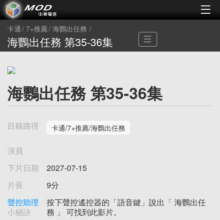
卡通
7+推薦
海鸚出任務
海鸚出任務 第35-36集
海鸚出任務 第35-36集
目錄路徑
卡通/7+推薦/海鸚出任務
演員
下片日期
2027-07-15
片長
9分
聲控助理
按下聲控遙控器的「語音鍵」說出「 海鸚出任
小秘訣
務 」 可找到此影片。