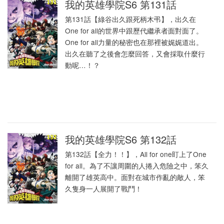
我的英雄學院S6 第131話
第131話【綠谷出久跟死柄木弔】，出久在
One for all的世界中跟歷代繼承者面對面了。
One for all力量的秘密也在那裡被娓娓道出。
出久在聽了之後會怎麼回答，又會採取什麼行
動呢…！？
我的英雄學院S6 第132話
第132話【全力！！】，All for one盯上了One
for all。為了不讓周圍的人捲入危險之中，笨久
離開了雄英高中。面對在城市作亂的敵人，笨
久隻身一人展開了戰鬥！