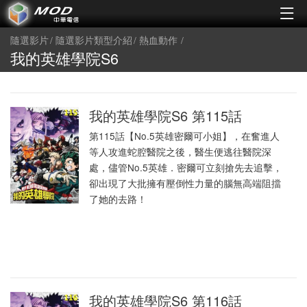
隨選影片
隨選影片類型介紹
熱血動作
我的英雄學院S6
我的英雄學院S6 第115話
第115話【No.5英雄密爾可小姐】，在奮進人
等人攻進蛇腔醫院之後，醫生便逃往醫院深
處，儘管No.5英雄．密爾可立刻搶先去追擊，
卻出現了大批擁有壓倒性力量的腦無高端阻擋
了她的去路！
我的英雄學院S6 第116話