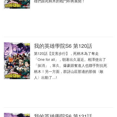
雄們跟死柄木的戰鬥即將展開！
我的英雄學院S6 第120話
第120話【災害步行】，死柄木為了奪走
「One for all」，朝著出久逼近。相澤使出了
「抹消」，笨久、爆豪跟奮進人也聯手對抗死
柄木！另一方面，群訝山莊那邊的那個〈敵
人〉出動了…!
我的英雄學院S6 第121話