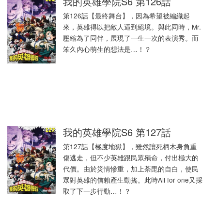
我的英雄學院S6 第126話
第126話【最終舞台】，因為希望被編織起
來，英雄得以把敵人逼到絕境。與此同時，Mr.
壓縮為了同伴，展現了一生一次的表演秀。而
笨久內心萌生的想法是…！？
我的英雄學院S6 第127話
第127話【極度地獄】，雖然讓死柄木身負重
傷逃走，但不少英雄跟民眾殞命，付出極大的
代價。由於災情慘重，加上荼毘的自白，使民
眾對英雄的信賴產生動搖。此時All for one又採
取了下一步行動…！？