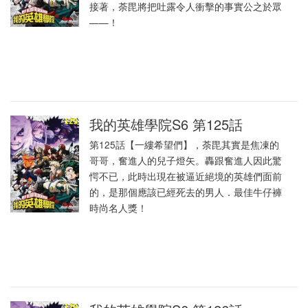
接著，荼毘將把吐露令人衝擊的事實公之於眾
——！
我的英雄學院S6 第125話
第125話【一縷希望們】，荼毘其實是焦凍的
哥哥，奮進人的兒子燈矢。轟跟奮進人因此驚
愕不已，此時出現在被逼近絕境的英雄們面前
的，是那個應該已經死去的男人．最佳牛仔褲
時尚名人獎！