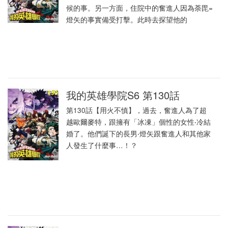
候的事。另一方面，住院中的奮進人因為荼毘=
燈矢的事實備受打擊。此時去探望他的
我的英雄學院S6 第130話
第130話【用火不慎】，過去，奮進人為了超
越歐爾麥特，跟擁有「冰凍」個性的女性‧冷結
婚了。他們誕下的長男‧燈矢跟奮進人和其他家
人發生了什麼事…！？