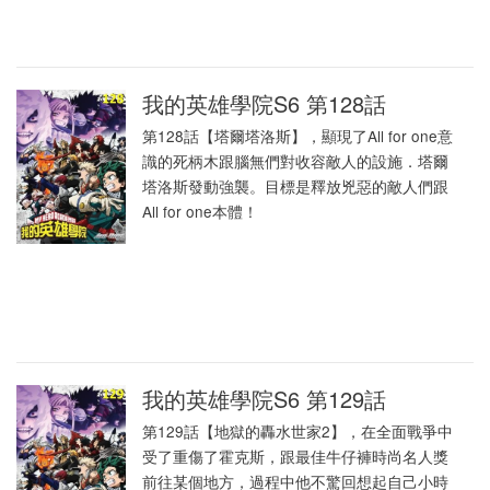
我的英雄學院S6 第128話
第128話【塔爾塔洛斯】，顯現了All for one意
識的死柄木跟腦無們對收容敵人的設施．塔爾
塔洛斯發動強襲。目標是釋放兇惡的敵人們跟
All for one本體！
我的英雄學院S6 第129話
第129話【地獄的轟水世家2】，在全面戰爭中
受了重傷了霍克斯，跟最佳牛仔褲時尚名人獎
前往某個地方，過程中他不驚回想起自己小時