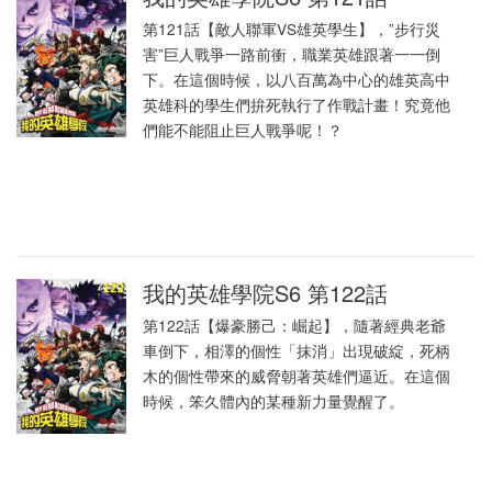
第121話【敵人聯軍VS雄英學生】，”步行災
害”巨人戰爭一路前衝，職業英雄跟著一一倒
下。在這個時候，以八百萬為中心的雄英高中
英雄科的學生們拚死執行了作戰計畫！究竟他
們能不能阻止巨人戰爭呢！？
我的英雄學院S6 第122話
第122話【爆豪勝己：崛起】，隨著經典老爺
車倒下，相澤的個性「抹消」出現破綻，死柄
木的個性帶來的威脅朝著英雄們逼近。在這個
時候，笨久體內的某種新力量覺醒了。