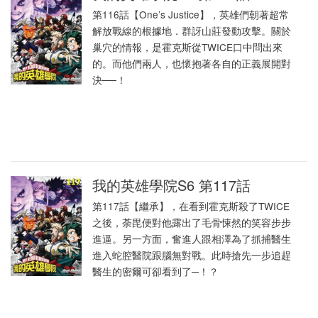
第116話【One’s Justice】，英雄們朝著超常
解放戰線的根據地．群訝山莊發動攻擊。關於
巢穴的情報，是霍克斯從TWICE口中問出來
的。而他們兩人，也懷抱著各自的正義展開對
決──！
我的英雄學院S6 第117話
第117話【繼承】，在看到霍克斯殺了TWICE
之後，荼毘便對他露出了毛骨悚然的笑容步步
進逼。另一方面，奮進人跟相澤為了抓捕醫生
進入蛇腔醫院跟腦無對戰。此時搶先一步追趕
醫生的密爾可卻看到了─！？