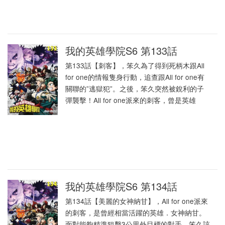
我的英雄學院S6 第133話
第133話【刺客】，笨久為了得到死柄木跟All
for one的情報隻身行動，追查跟All for one有
關聯的”逃獄犯”。之後，笨久突然被銳利的子
彈襲擊！All for one派來的刺客，曾是英雄
我的英雄學院S6 第134話
第134話【美麗的女神納甘】，All for one派來
的刺客，是曾經相當活躍的英雄．女神納甘。
面對能夠精準狙擊3公里外目標的對手，笨久該