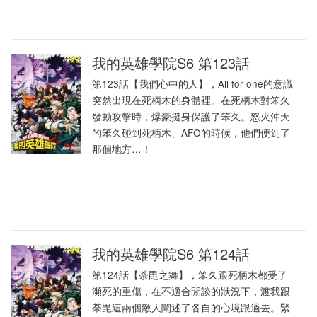
我的英雄學院S6 第123話
第123話【我們心中的人】，All for one的意識
突然出現在死柄木的身體裡。在死柄木對笨久
發動攻擊時，爆豪挺身保護了笨久。怒火沖天
的笨久碰到死柄木、AFO的時候，他們便到了
那個地方…！
我的英雄學院S6 第124話
第124話【荼毘之舞】，笨久跟死柄木都受了
瀕死的重傷，在不適合閒談的狀況下，渡我跟
荼毘這兩個敵人闡述了各自的心境跟過去。緊