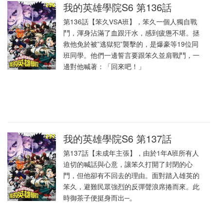
我的英雄學院S6 第136話
第136話【笨久VSA班】，笨久一個人獨自戰
鬥，渾身沾滿了血跟汗水，感到疲憊不堪。拯
救他免於被”逃獄犯”襲擊的，是爆豪等19位同
班同學。他們一邊誓言要跟笨久並肩戰鬥，一
邊對他喊著：「回來吧！」
我的英雄學院S6 第137話
第137話【未成年主張】，由於1年A班所有人
迫切的喊話與心意，讓笨久打開了封閉的心
門，但他卻有不回去的理由。面對踏入雄英的
笨久，避難民眾強烈的反彈聲浪席捲而來。此
時御茶子便挺身而出─。