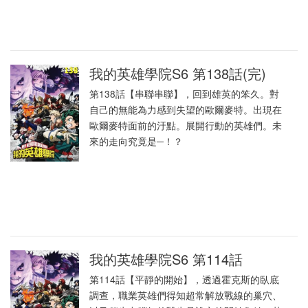
我的英雄學院S6 第138話(完)
第138話【串聯串聯】，回到雄英的笨久。對
自己的無能為力感到失望的歐爾麥特。出現在
歐爾麥特面前的汙點。展開行動的英雄們。未
來的走向究竟是─！？
我的英雄學院S6 第114話
第114話【平靜的開始】，透過霍克斯的臥底
調查，職業英雄們得知超常解放戰線的巢穴、