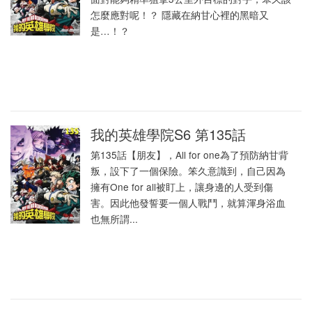
怎麼應對呢！？ 隱藏在納甘心裡的黑暗又
是…！？
我的英雄學院S6 第135話
第135話【朋友】，All for one為了預防納甘背
叛，設下了一個保險。笨久意識到，自己因為
擁有One for all被盯上，讓身邊的人受到傷
害。因此他發誓要一個人戰鬥，就算渾身浴血
也無所謂...