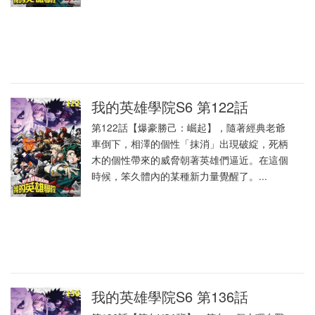
我的英雄學院S6 第122話
第122話【爆豪勝己：崛起】，隨著經典老爺
車倒下，相澤的個性「抹消」出現破綻，死柄
木的個性帶來的威脅朝著英雄們逼近。在這個
時候，笨久體內的某種新力量覺醒了。...
我的英雄學院S6 第136話