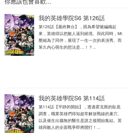
你應該也會喜歡...
我的英雄學院S6 第126話
第126話【最終舞台】，因為希望被編織起
來，英雄得以把敵人逼到絕境。與此同時，Mr.
壓縮為了同伴，展現了一生一次的表演秀。而
笨久內心萌生的想法是…！？...
我的英雄學院S6 第114話
第114話【平靜的開始】，透過霍克斯的臥底
調查，職業英雄們得知超常解放戰線的巢穴、
以及催生出腦無的醫生是誰之後開始集結。英
雄與敵人的全面戰爭即將開打！...