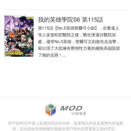
我的英雄學院S6 第115話
第115話【No.5英雄密爾可小姐】，在奮進人
等人攻進蛇腔醫院之後，醫生便逃往醫院深
處，儘管No.5英雄．密爾可立刻搶先去追擊，
卻出現了大批擁有壓倒性力量的腦無高端阻擋
了她的去路！...
用戶於MOD平臺上點選頻道節目內容、隨選視訊內容及應用內容服務
時，其內容收視相關權利義務依用戶與內容營運商之契約而定。