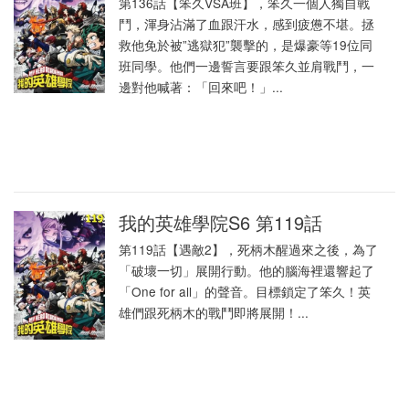
第136話【笨久VSA班】，笨久一個人獨自戰
鬥，渾身沾滿了血跟汗水，感到疲憊不堪。拯
救他免於被”逃獄犯”襲擊的，是爆豪等19位同
班同學。他們一邊誓言要跟笨久並肩戰鬥，一
邊對他喊著：「回來吧！」...
我的英雄學院S6 第119話
第119話【遇敵2】，死柄木醒過來之後，為了
「破壞一切」展開行動。他的腦海裡還響起了
「One for all」的聲音。目標鎖定了笨久！英
雄們跟死柄木的戰鬥即將展開！...