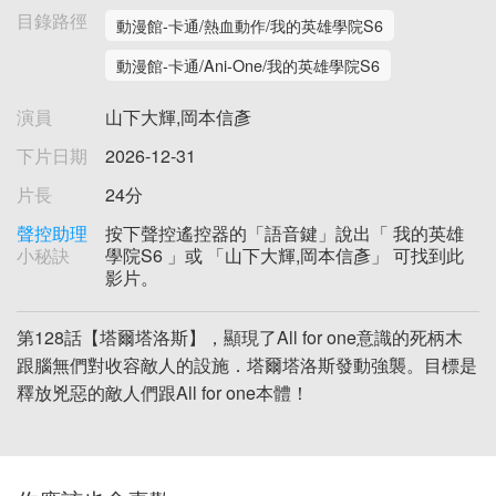
目錄路徑
動漫館-卡通/熱血動作/我的英雄學院S6
動漫館-卡通/Ani-One/我的英雄學院S6
演員
山下大輝,岡本信彥
下片日期
2026-12-31
片長
24分
聲控助理
按下聲控遙控器的「語音鍵」說出「 我的英雄
小秘訣
學院S6 」或 「山下大輝,岡本信彥」 可找到此
影片。
第128話【塔爾塔洛斯】，顯現了All for one意識的死柄木
跟腦無們對收容敵人的設施．塔爾塔洛斯發動強襲。目標是
釋放兇惡的敵人們跟All for one本體！