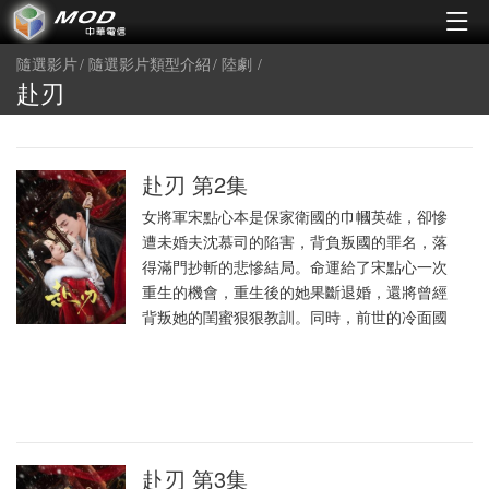
隨選影片
隨選影片類型介紹
陸劇
赴刃
赴刃 第2集
女將軍宋點心本是保家衛國的巾幗英雄，卻慘
遭未婚夫沈慕司的陷害，背負叛國的罪名，落
得滿門抄斬的悲慘結局。命運給了宋點心一次
重生的機會，重生後的她果斷退婚，還將曾經
背叛她的閨蜜狠狠教訓。同時，前世的冷面國
赴刃 第3集