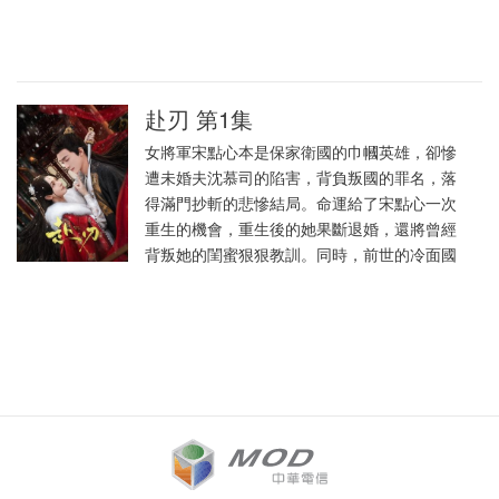
赴刃 第1集
女將軍宋點心本是保家衛國的巾幗英雄，卻慘
遭未婚夫沈慕司的陷害，背負叛國的罪名，落
得滿門抄斬的悲慘結局。命運給了宋點心一次
重生的機會，重生後的她果斷退婚，還將曾經
背叛她的閨蜜狠狠教訓。同時，前世的冷面國