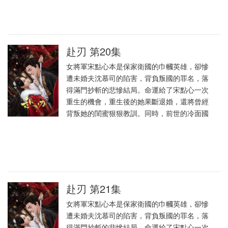
赴刃 第20集
女將軍宋點心本是保家衛國的巾幗英雄，卻慘
遭未婚夫沈慕司的陷害，背負叛國的罪名，落
得滿門抄斬的悲慘結局。命運給了宋點心一次
重生的機會，重生後的她果斷退婚，還將曾經
背叛她的閨蜜狠狠教訓。同時，前世的冷面國
赴刃 第21集
女將軍宋點心本是保家衛國的巾幗英雄，卻慘
遭未婚夫沈慕司的陷害，背負叛國的罪名，落
得滿門抄斬的悲慘結局。命運給了宋點心一次