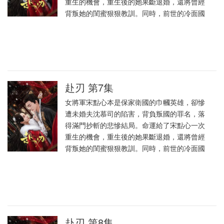
重生的機會，重生後的她果斷退婚，還將曾經
背叛她的閨蜜狠狠教訓。同時，前世的冷面國
赴刃 第7集
女將軍宋點心本是保家衛國的巾幗英雄，卻慘
遭未婚夫沈慕司的陷害，背負叛國的罪名，落
得滿門抄斬的悲慘結局。命運給了宋點心一次
重生的機會，重生後的她果斷退婚，還將曾經
背叛她的閨蜜狠狠教訓。同時，前世的冷面國
赴刃 第8集