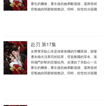
重生的機會，重生後的她果斷退婚，還將曾經
背叛她的閨蜜狠狠教訓。同時，前世的冷面國
赴刃 第17集
女將軍宋點心本是保家衛國的巾幗英雄，卻慘
遭未婚夫沈慕司的陷害，背負叛國的罪名，落
得滿門抄斬的悲慘結局。命運給了宋點心一次
重生的機會，重生後的她果斷退婚，還將曾經
背叛她的閨蜜狠狠教訓。同時，前世的冷面國