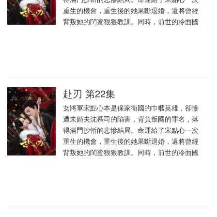
重生的機會，重生後的她果斷退婚，還將曾經
背叛她的閨蜜狠狠教訓。同時，前世的冷面國
赴刃 第22集
女將軍宋點心本是保家衛國的巾幗英雄，卻慘
遭未婚夫沈慕司的陷害，背負叛國的罪名，落
得滿門抄斬的悲慘結局。命運給了宋點心一次
重生的機會，重生後的她果斷退婚，還將曾經
背叛她的閨蜜狠狠教訓。同時，前世的冷面國