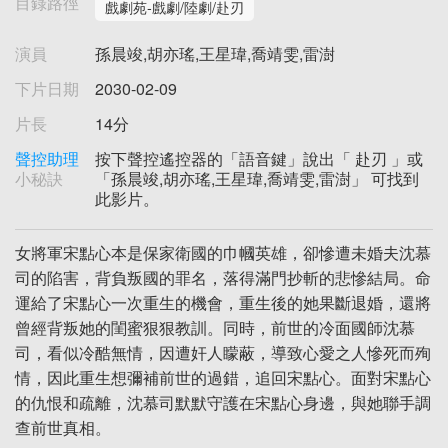
目錄路徑
戲劇苑-戲劇/陸劇/赴刃
演員
孫晨竣,胡亦瑤,王星瑋,喬靖雯,雷澍
下片日期
2030-02-09
片長
14分
聲控助理
按下聲控遙控器的「語音鍵」說出「 赴刃 」或
小秘訣
「孫晨竣,胡亦瑤,王星瑋,喬靖雯,雷澍」 可找到
此影片。
女將軍宋點心本是保家衛國的巾幗英雄，卻慘遭未婚夫沈慕
司的陷害，背負叛國的罪名，落得滿門抄斬的悲慘結局。命
運給了宋點心一次重生的機會，重生後的她果斷退婚，還將
曾經背叛她的閨蜜狠狠教訓。同時，前世的冷面國師沈慕
司，看似冷酷無情，因遭奸人矇蔽，導致心愛之人慘死而殉
情，因此重生想彌補前世的過錯，追回宋點心。面對宋點心
的仇恨和疏離，沈慕司默默守護在宋點心身邊，與她聯手調
查前世真相。