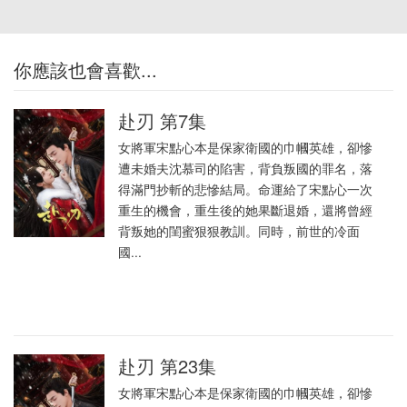
你應該也會喜歡...
赴刃 第7集
女將軍宋點心本是保家衛國的巾幗英雄，卻慘
遭未婚夫沈慕司的陷害，背負叛國的罪名，落
得滿門抄斬的悲慘結局。命運給了宋點心一次
重生的機會，重生後的她果斷退婚，還將曾經
背叛她的閨蜜狠狠教訓。同時，前世的冷面
國...
赴刃 第23集
女將軍宋點心本是保家衛國的巾幗英雄，卻慘