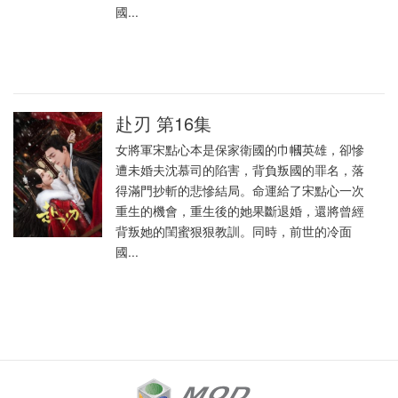
國...
赴刃 第16集
女將軍宋點心本是保家衛國的巾幗英雄，卻慘
遭未婚夫沈慕司的陷害，背負叛國的罪名，落
得滿門抄斬的悲慘結局。命運給了宋點心一次
重生的機會，重生後的她果斷退婚，還將曾經
背叛她的閨蜜狠狠教訓。同時，前世的冷面
國...