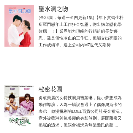
聖水洞之吻
(全24集，每週一至四更新1集)【年下實習生朴
所羅門戀年上工作狂金智恩，吻出姊弟戀化學
效應！！】業界能力頂級的行銷組組長姜娜
恩，雖是個性冷血的工作狂，但能交出亮眼的
工作成績單。遇上公司內MZ世代又期待....
秘密花園
勇敢美麗的女特技演員吉蘿琳，從小夢想成為
動作導演，因為一場誤會遇上了偶像奧斯卡的
表弟；傲慢挑剔的LOEL百貨公司社長金祖沅，
意外被蘿琳帥氣美麗的身影煞到，展開甜蜜又
黏膩的追求，但誤會祖沅為無業遊民的蘿....