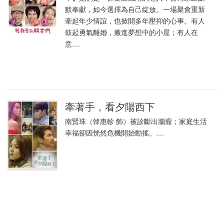
默奉獻，如今選擇為自己綻放。一場聚會重新
牽起年少情誼，也掀開多年壓抑的心事。有人
鼓起勇氣離婚，搬進夢想中的小屋；有人在
意....
牽著手，看夕陽西下
南賢珠（韓惠軫 飾）被診斷出腦瘤；家庭生活
幸福卻因恍然危機開始動搖。....