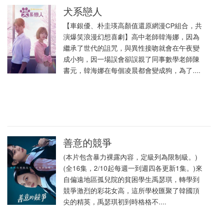
犬系戀人
【車銀優、朴圭瑛高顏值還原網漫CP組合，共
演爆笑浪漫幻想喜劇】高中老師韓海娜，因為
繼承了世代的詛咒，與異性接吻就會在午夜變
成小狗，因一場誤會卻誤親了同事數學老師陳
書元，韓海娜在每個凌晨都會變成狗，為了....
善意的競爭
(本片包含暴力裸露內容，定級列為限制級。)
(全16集，2/10起每週一到週四各更新1集。)來
自偏遠地區孤兒院的貧困學生禹瑟琪，轉學到
競爭激烈的彩花女高，這所學校匯聚了韓國頂
尖的精英，禹瑟琪初到時格格不....