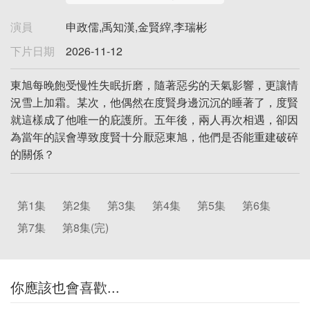
演員
申政儒,禹知漢,金賢縡,李瑞彬
下片日期
2026-11-12
東旭每晚飽受慢性失眠折磨，隨著惡劣的天氣影響，更讓情
況雪上加霜。某次，他偶然在度賢身邊沉沉的睡著了，度賢
就這樣成了他唯一的庇護所。五年後，兩人再次相遇，卻因
為當年的誤會導致度賢十分厭惡東旭，他們是否能重建破碎
的關係？
第1集
第2集
第3集
第4集
第5集
第6集
第7集
第8集(完)
你應該也會喜歡...