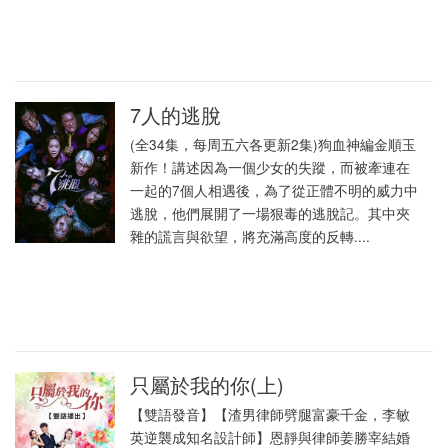
7人的逃脫
(全34集，每周五六各更新2集)狗血神編金順玉
新作！講述因為一個少女的失蹤，而被牽連在
一起的7個人相遇後，為了從正體不明的威力中
逃脫，他們展開了一場狠毒的逃脫記。其中夾
雜的謊言與欲望，將充滿高度的反轉....
只屬於我的你(上)
【雙語發音】【渣男律師劈腿富豪千金，李敏
英逆襲成知名設計師】恩靜與律師姜勝宰結婚