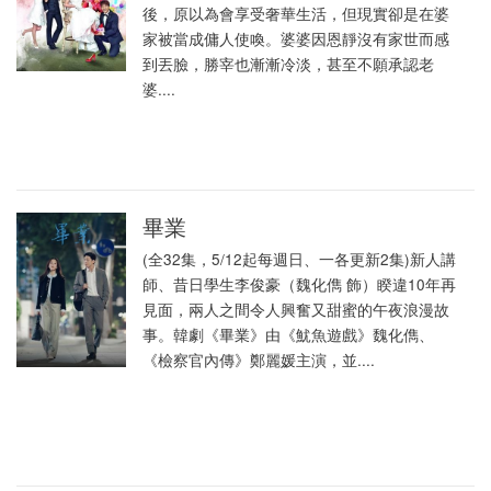
後，原以為會享受奢華生活，但現實卻是在婆
家被當成傭人使喚。婆婆因恩靜沒有家世而感
到丟臉，勝宰也漸漸冷淡，甚至不願承認老
婆....
畢業
(全32集，5/12起每週日、一各更新2集)新人講
師、昔日學生李俊豪（魏化儁 飾）睽違10年再
見面，兩人之間令人興奮又甜蜜的午夜浪漫故
事。韓劇《畢業》由《魷魚遊戲》魏化儁、
《檢察官內傳》鄭麗媛主演，並....