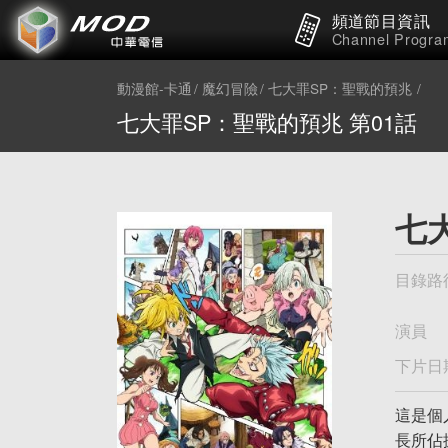
頻道節目資訊
Channel Progra
動漫館-卡通
魔幻冒險
七大罪SP：聖戰的預兆
七大罪SP：聖戰的預兆 第01話
七
目錄路
演員
下片日
這是個
長所佔