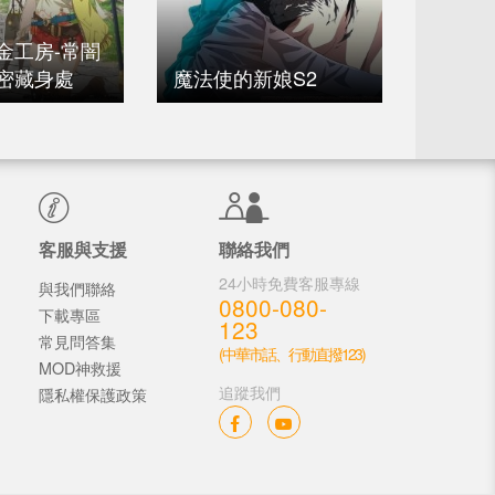
金工房-常闇
密藏身處
魔法使的新娘S2
魔女之
客服與支援
聯絡我們
24小時免費客服專線
與我們聯絡
0800-080-
下載專區
123
常見問答集
(中華市話、行動直撥123)
MOD神救援
追蹤我們
隱私權保護政策