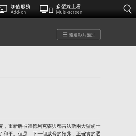
加值服務
多螢線上看
Add-on
Multi-screen
隨選影片類別
克，重新將被韓德利克森與都雷法斯兩大聖騎士
了和平。但是，下一個威脅的預兆，正確實的逐