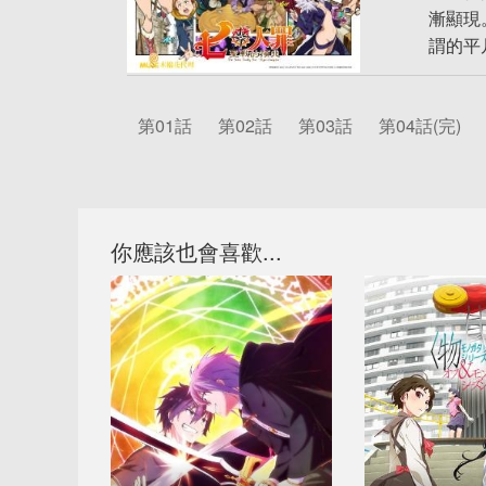
漸顯現
謂的平
第01話
第02話
第03話
第04話(完)
你應該也會喜歡...