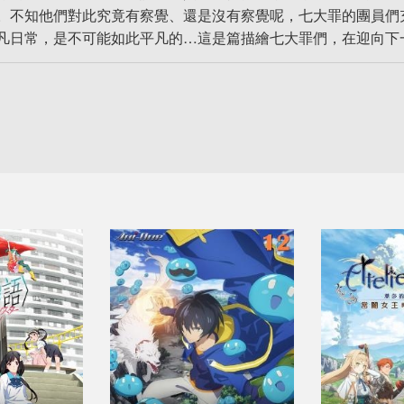
。不知他們對此究竟有察覺、還是沒有察覺呢，七大罪的團員們
凡日常，是不可能如此平凡的…這是篇描繪七大罪們，在迎向下