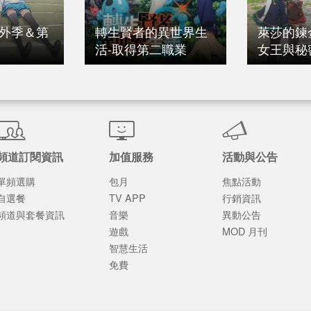
第外季＆第
轉生賢者的異世界生
萊莎的鍊
活-取得第二職業
女王與秘
頻道訂閱資訊
加值服務
活動與公告
單頻選購
包月
焦點活動
自選餐
TV APP
行銷資訊
頻道與套餐資訊
音樂
異動公告
遊戲
MOD 月刊
智慧生活
免費