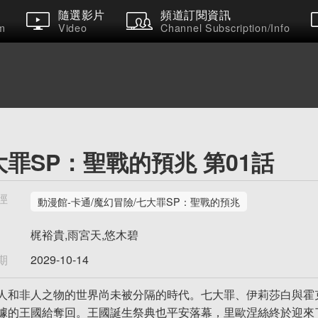
隨選影片
頻道訂閱資訊
m
Video
Channel Subscription/Info
大罪SP：聖戰的預兆 第01話
徑
動漫館-卡通/魔幻冒險/七大罪SP：聖戰的預兆
梶裕貴,雨宮天,悠木碧
期
2029-10-14
人和非人之物的世界尚未被分隔的時代。七大罪、伊莉莎白與霍
據的王國給奪回。王國誕生祭典也平安落幕，里歐涅絲終於迎來