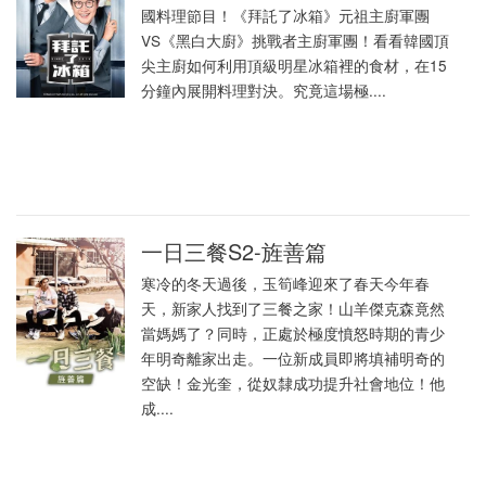
國料理節目！《拜託了冰箱》元祖主廚軍團
VS《黑白大廚》挑戰者主廚軍團！看看韓國頂
尖主廚如何利用頂級明星冰箱裡的食材，在15
分鐘內展開料理對決。究竟這場極....
一日三餐S2-旌善篇
寒冷的冬天過後，玉筍峰迎來了春天今年春
天，新家人找到了三餐之家！山羊傑克森竟然
當媽媽了？同時，正處於極度憤怒時期的青少
年明奇離家出走。一位新成員即將填補明奇的
空缺！金光奎，從奴隸成功提升社會地位！他
成....