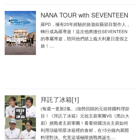
NANA TOUR with SEVENTEEN
羅PD，擁有20年經驗的旅遊綜藝節目製作人，
轉行成為羅導遊！這次他將擔任SEVENTEEN
的專屬導遊，陪同他們踏上義大利夏日度假之
旅！....
拜託了冰箱[1]
(每週一更新2集。)強勢回歸的元祖韓國料理節
目！《拜託了冰箱》元祖主廚軍團VS《黑白大
廚》挑戰者主廚軍團！看看韓國頂尖主廚如何
利用頂級明星冰箱裡的食材，在15分鐘內展開
料理對決。究竟這場極限挑戰將誕生....