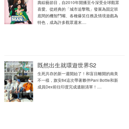
壽綜藝節目，自2010年開播至今深受全球觀眾
喜愛。從經典的「城市追擊戰」發展為固定班
底間的機智鬥嘴、各種爆笑任務及情境遊戲為
特色，成為許多觀眾週末....
既然出生就環遊世界S2
生死共存的新一週開始了！和盲目離開的南美
不一樣，旗安84這次帶著夥伴Pani Bottle和新
成員Dex前往印度完成遺願清單！....