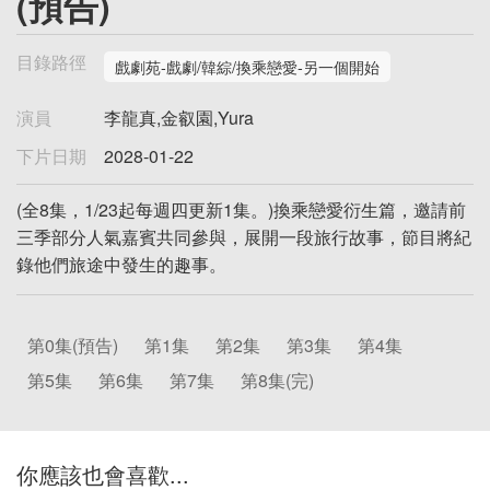
(預告)
目錄路徑
戲劇苑-戲劇/韓綜/換乘戀愛-另一個開始
演員
李龍真,金叡園,Yura
下片日期
2028-01-22
(全8集，1/23起每週四更新1集。)換乘戀愛衍生篇，邀請前
三季部分人氣嘉賓共同參與，展開一段旅行故事，節目將紀
錄他們旅途中發生的趣事。
第0集(預告)
第1集
第2集
第3集
第4集
第5集
第6集
第7集
第8集(完)
你應該也會喜歡...