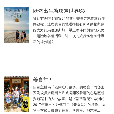
既然出生就環遊世界S3
輪到非洲啦！旗安84的無計畫說走就走旅行即
將啟程，這次的目的地選擇擁有稀奇動物與原
始大海的馬達加斯加，帶上夥伴們與當地人民
一起體驗各種活動，這一次的旅行將會有什麼
新的緣分呢？....
姜食堂2
節目主軸為「老闆吃得更多」的餐廳，內容主
要為成員於慶州市月城洞開設餐廳的心路歷程
與過程中的大小故事。是《新西遊記》系列於
2017年推出的外傳節目《姜食堂》的續作。除
第一季節目成員姜鎬童、李壽根、殷志源....