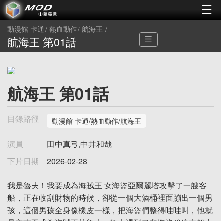
動漫館-卡通
熱血動作
航海王
航海王 第01話
航海王 第01話
目錄路徑
動漫館-卡通/熱血動作/航海王
演員
田中真弓,中井和哉
下片日期
2026-02-28
我是魯夫！我要成為海賊王 女海盜亞爾麗塔攻擊了一艘客
船，正在收刮財物的時候，卻從一個大酒桶裡面蹦出一個男
孩，這個男孩全身像橡皮一樣，把海盜們整得哇哇叫，他就