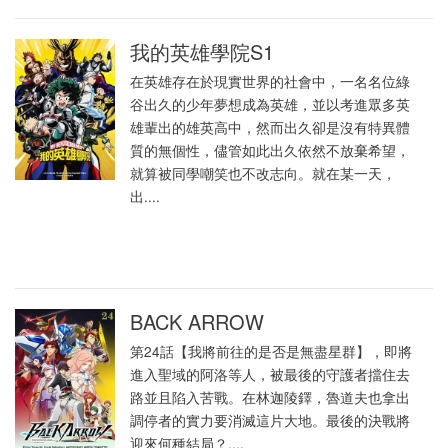
我的英雄學院S1
在英雄存在於現實世界的社會中，一名名位綠
谷出久的少年夢想成為英雄，並以考進眾多英
雄輩出的雄英高中，然而出久卻是沒有特異體
質的無個性，儘管如此出久依然不放棄希望，
就算被同學嘲笑也不改志向。就在某一天，
出....
BACK ARROW
第24話【我將前往的是否是無盡星群】，即將
進入聖域的阿洛等人，被最後的守護者擋住去
路並且陷入苦戰。在林迦陵鐸，魯道夫也拿出
調停者的實力要消滅這片大地。最後的決戰將
迎來何種結局？....