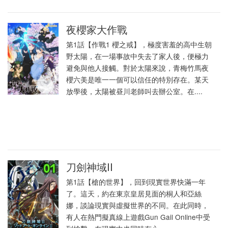
夜櫻家大作戰
第1話【作戰1 櫻之戒】，極度害羞的高中生朝
野太陽，在一場事故中失去了家人後，便極力
避免與他人接觸。對於太陽來說，青梅竹馬夜
櫻六美是唯一一個可以信任的特別存在。某天
放學後，太陽被昼川老師叫去辦公室。在....
刀劍神域II
第1話【槍的世界】，回到現實世界快滿一年
了。這天，約在東京皇居見面的桐人和亞絲
娜，談論現實與虛擬世界的不同。在此同時，
有人在熱門擬真線上遊戲Gun Gail Online中受