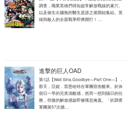
調查，職業英雄們得知超常解放戰線的巢穴、
以及催生出腦無的醫生是誰之後開始集結。英
雄與敵人的全面戰爭即將開打！....
進擊的巨人OAD
第1話【Wall Sina,Goodbye―Part One―】，
那天，亞妮．雷恩哈特在軍團宿舍醒來。於休
假日一早的完美清醒感，然而一想到隔日的任
務，些微的解放感旋即被嘆息掩蓋。「於調查
軍團第57次牆....