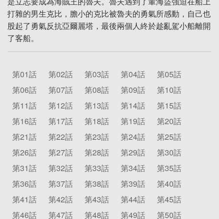
是立志要成為海賊王的魯夫。魯夫遇到了輩海盜強迫在船上
打雜的男生克比，膽小的克比被魯夫的勇氣所感動，自己也
股起了勇氣反抗亞爾麗塔，最後兩個人終於趁亂駕小船離開
了客船。
第01話
第02話
第03話
第04話
第05話
第06話
第07話
第08話
第09話
第10話
第11話
第12話
第13話
第14話
第15話
第16話
第17話
第18話
第19話
第20話
第21話
第22話
第23話
第24話
第25話
第26話
第27話
第28話
第29話
第30話
第31話
第32話
第33話
第34話
第35話
第36話
第37話
第38話
第39話
第40話
第41話
第42話
第43話
第44話
第45話
第46話
第47話
第48話
第49話
第50話