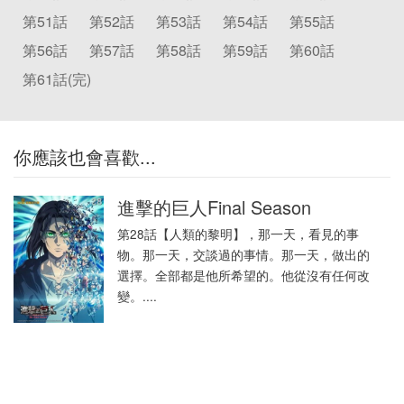
第51話
第52話
第53話
第54話
第55話
第56話
第57話
第58話
第59話
第60話
第61話(完)
你應該也會喜歡...
進擊的巨人Final Season
第28話【人類的黎明】，那一天，看見的事
物。那一天，交談過的事情。那一天，做出的
選擇。全部都是他所希望的。他從沒有任何改
變。....